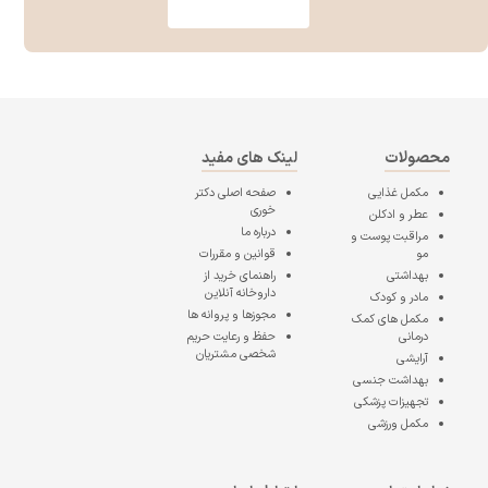
محصولات
لینک های مفید
مکمل غذایی
صفحه اصلی
دکتر
خوری
عطر و ادکلن
درباره ما
مراقبت پوست و
مو
قوانین و مقررات
بهداشتی
راهنمای خرید از
داروخانه آنلاین
مادر و کودک
مجوزها و پروانه ها
مکمل های کمک
درمانی
حفظ و رعایت حریم
شخصی مشتریان
آرایشی
بهداشت جنسی
تجهیزات پزشکی
مکمل ورزشی