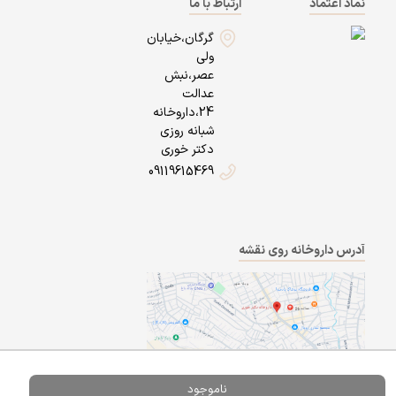
نماد اعتماد
ارتباط با ما
گرگان،خیابان
ولی
عصر،نبش
عدالت
24،داروخانه
شبانه روزی
دکتر خوری
09119615469
آدرس داروخانه روی نقشه
ناموجود