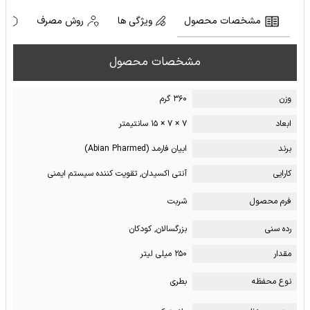
مشخصات محصول
ویژگی ها
روش مصرف
ه
مشخصات محصول
وزن
۳۶۰ گرم
ابعاد
۷ × ۷ × ۱۵ سانتیمتر
برند
ابیان فارمد (Abian Pharmed)
کارایی
آنتی اکسیدان, تقویت کننده سیستم ایمنی
فرم محصول
شربت
رده سنی
بزرگسالان, کودکان
مقدار
۲۵۰ میلی لیتر
نوع محفظه
بطری