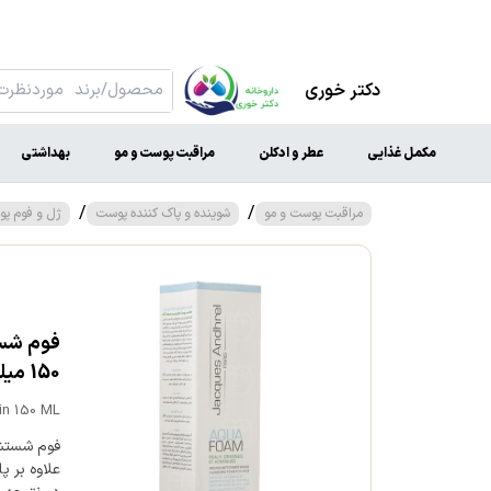
دکتر خوری
مکمل غذایی
عطر و ادکلن
مراقبت پوست و مو
بهداشتی
/
/
مراقبت پوست و مو
شوینده و پاک کننده پوست
ژل و فوم پ
فوم شست
150 میلی لیتر
in 150 ML
فوم شستشو
علاوه بر 