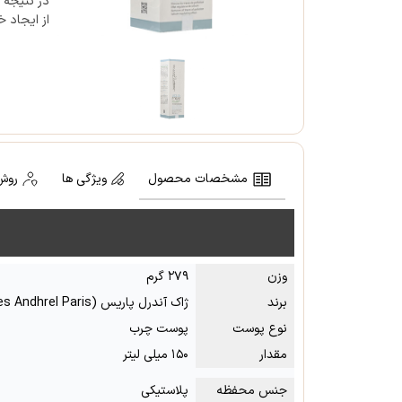
در نتیجه 
از ایجاد 
مشخصات محصول
ویژگی ها
روش
وزن
۲۷۹ گرم
برند
ژاک آندرل پاریس (Jacqes Andhrel Paris)
نوع پوست
پوست چرب
مقدار
۱۵۰ میلی لیتر
جنس محفظه
پلاستیکی