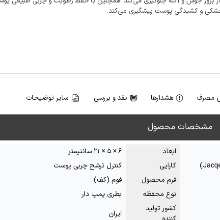
از بروز جوش و آکنه جلوگیری می‌کند. همچنین با حفظ رطوبت و چربی طبیعی پو
خشکی و کشیدگی پوست پیشگیری می‌کند.
 مصرف
هشدارها
نقد و بررسی
سایر توضیحات
مشخصات محصول
ابعاد
۶ × ۵ × ۲۱ سانتیمتر
کارایی
کنترل ترشح چربی پوست
فرم محصول
فوم (کف)
نوع محفظه
بطری پمپ دار
کشور تولید
ایران
کننده