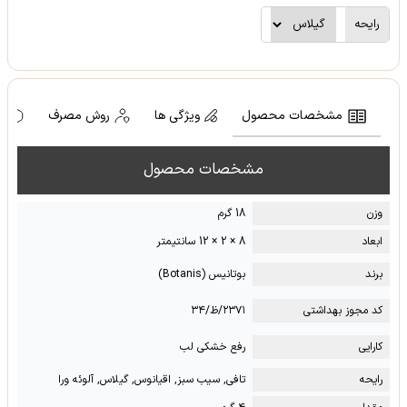
رایحه
مشخصات محصول
ویژگی ها
روش مصرف
ه
مشخصات محصول
وزن
18 گرم
ابعاد
8 × 2 × 12 سانتیمتر
برند
بوتانیس (Botanis)
کد مجوز بهداشتی
۲۳۷۱/ظ/۳۴
کارایی
رفع خشکی لب
رایحه
تافی, سیب سبز, اقیانوس, گیلاس, آلوئه ورا