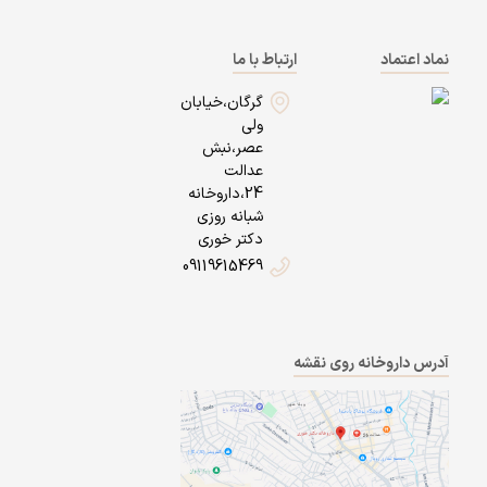
نماد اعتماد
ارتباط با ما
گرگان،خیابان
ولی
عصر،نبش
عدالت
24،داروخانه
شبانه روزی
دکتر خوری
09119615469
آدرس داروخانه روی نقشه