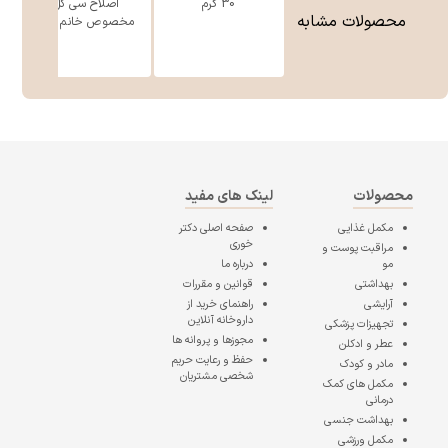
30 گرم
اصلاح سی گل
محصولات مشابه
مخصوص خانم ه ...
محصولات
لینک های مفید
مکمل غذایی
صفحه اصلی
دکتر
خوری
مراقبت پوست و
مو
درباره ما
بهداشتی
قوانین و مقررات
آرایشی
راهنمای خرید از
داروخانه آنلاین
تجهیزات پزشکی
مجوزها و پروانه ها
عطر و ادکلن
حفظ و رعایت حریم
مادر و کودک
شخصی مشتریان
مکمل های کمک
درمانی
بهداشت جنسی
مکمل ورزشی