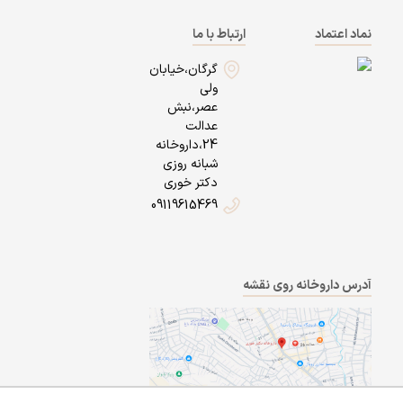
نماد اعتماد
ارتباط با ما
گرگان،خیابان
ولی
عصر،نبش
عدالت
24،داروخانه
شبانه روزی
دکتر خوری
09119615469
آدرس داروخانه روی نقشه