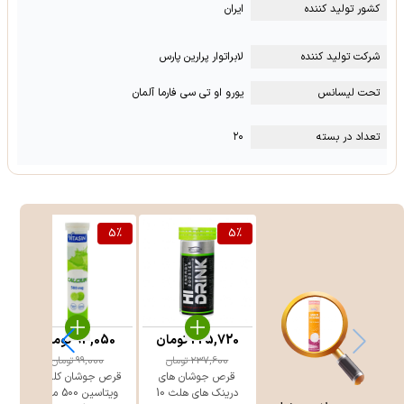
کشور تولید کننده
ایران
شرکت تولید کننده
لابراتوار پرارین پارس
تحت لیسانس
یورو او تی سی فارما آلمان
تعداد در بسته
۲۰
5
%
5
%
225,720
تومان
94,050
تومان
237,600
تومان
99,000
تومان
قرص جوشان های
قرص جوشان کلسیم
درینک های هلث 10
ویتاسین 500 میلی