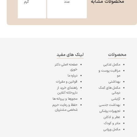
محصولات مشابه
عدد
گرم
محصولات
لینک های مفید
مکمل غذایی
صفحه اصلی
دکتر
خوری
مراقبت پوست و
مو
درباره ما
بهداشتی
قوانین و مقررات
مکمل های کمک
راهنمای خرید از
درمانی
داروخانه آنلاین
آرایشی
مجوزها و پروانه ها
بهداشت جنسی
حفظ و رعایت حریم
شخصی مشتریان
تجهیزات پزشکی
عطر و ادکلن
مادر و کودک
مکمل ورزشی