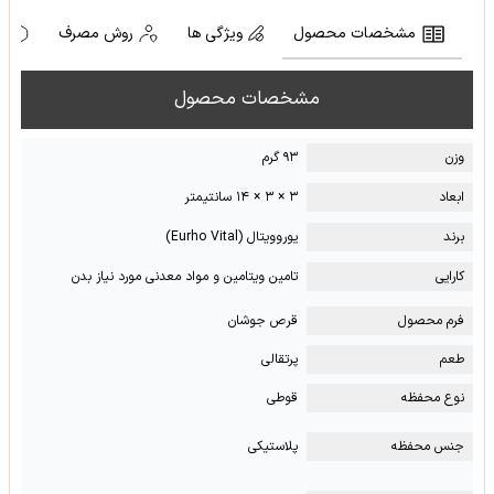
مشخصات محصول
ویژگی ها
روش مصرف
ه
مشخصات محصول
وزن
۹۳ گرم
ابعاد
۳ × ۳ × ۱۴ سانتیمتر
برند
یوروویتال (Eurho Vital)
کارایی
تامین ویتامین و مواد معدنی مورد نیاز بدن
فرم محصول
قرص جوشان
طعم
پرتقالی
نوع محفظه
قوطی
جنس محفظه
پلاستیکی