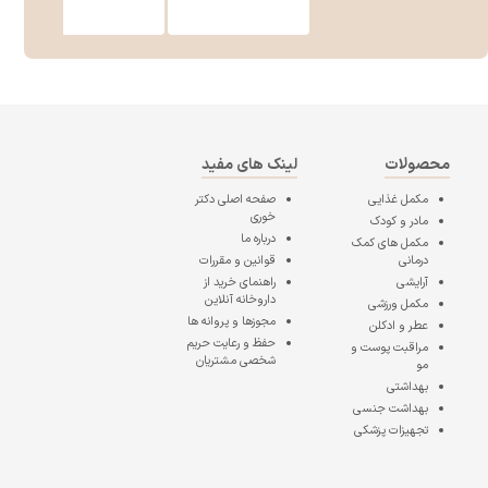
محصولات
لینک های مفید
مکمل غذایی
صفحه اصلی
دکتر
خوری
مادر و کودک
درباره ما
مکمل های کمک
درمانی
قوانین و مقررات
آرایشی
راهنمای خرید از
داروخانه آنلاین
مکمل ورزشی
مجوزها و پروانه ها
عطر و ادکلن
حفظ و رعایت حریم
مراقبت پوست و
شخصی مشتریان
مو
بهداشتی
بهداشت جنسی
تجهیزات پزشکی