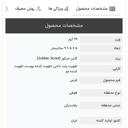
مشخصات محصول
ویژگی ها
روش مصرف
ه
مشخصات محصول
وزن
۲۹ گرم
ابعاد
۵ × ۵ × ۹ سانتیمتر
برند
گلدن اسکور (Golden Score)
تقویت رشد ناخن, تقویت کننده پوست, تقویت
کارایی
کننده مو
فرم محصول
قرص
نوع محفظه
قوطی
جنس محفظه
پلاستیکی
کشور تولید کننده
ایران