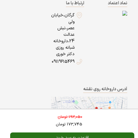
نماد اعتماد
ارتباط با ما
گرگان،خیابان
ولی
عصر،نبش
عدالت
24،داروخانه
شبانه روزی
دکتر خوری
09119615469
آدرس داروخانه روی نقشه
193,050
تومان
173,745
تومان
افزودن به سبد خرید