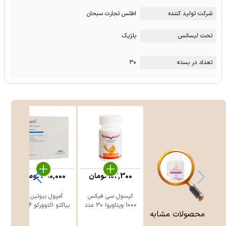
شرکت تولید کننده
اطلس تجارت سبحان
تحت لیسانس
بلژیک
تعداد در بسته
۳۰
102,300
تومان
390,000
تومان
کپسول سی فیکس
آمپول بیوتین 5
1000 ویتاویوا 30 عدد
بیاکتو اکتوورکو 6 عدد
محصولات مشابه