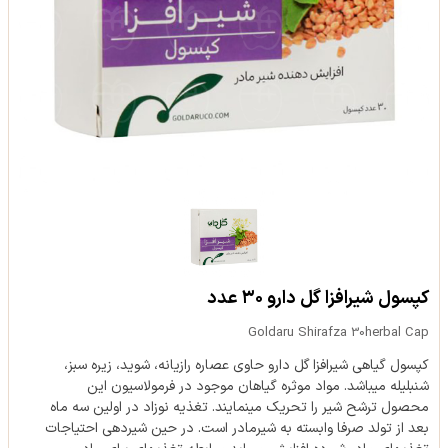
کپسول شیرافزا گل دارو ۳۰ عدد
Goldaru Shirafza 30herbal Cap
کپسول گیاهی شیرافزا گل دارو حاوی عصاره رازیانه، شوید، زیره سبز،
شنبلیله می‎باشد. مواد موثره گیاهان موجود در فرمولاسیون این
محصول ترشح شیر را تحریک می‎نمایند. تغذیه نوزاد در اولین سه ماه
بعد از تولد صرفا وابسته به شیرمادر است. در حین شیردهی احتیاجات