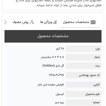
تغذیه‎ای مادر شیرده افزایش می‎یابد و رابطه تغذیه‎ای برای مادر و
طفل شیرخوار برای مدتی بعد از تولد ادامه می‎یابد.
مشخصات محصول
ویژگی ها
روش مصرف
ه
مشخصات محصول
وزن
۲۸ گرم
ابعاد
۸ × ۳ × ۷ سانتیمتر
برند
گل دارو (Goldaru)
کد مجوز بهداشتی
۱۲۲۸۰۳۰۳۷۶
کارایی
افزایش دهنده شیر مادر
فرم محصول
کپسول
عصاره
زیره سبز