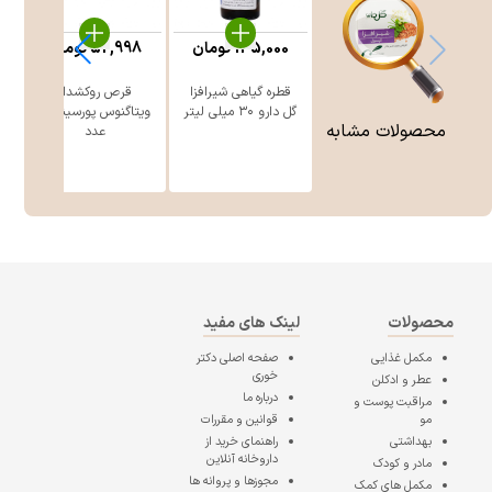
135,000
تومان
52,998
تومان
قطره گیاهی شیرافزا
قرص روکشدار
گل دارو ۳۰ میلی‎ لیتر
ویتاگنوس پورسینا 30
محصولات مشابه
عدد
محصولات
لینک های مفید
مکمل غذایی
صفحه اصلی
دکتر
خوری
عطر و ادکلن
درباره ما
مراقبت پوست و
مو
قوانین و مقررات
بهداشتی
راهنمای خرید از
داروخانه آنلاین
مادر و کودک
مجوزها و پروانه ها
مکمل های کمک