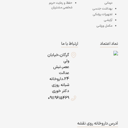
درمانی
حفظ و رعایت حریم
شخصی مشتریان
بهداشت جنسی
تجهیزات پزشکی
آرایشی
مکمل ورزشی
نماد اعتماد
ارتباط با ما
گرگان،خیابان
ولی
عصر،نبش
عدالت
24،داروخانه
شبانه روزی
دکتر خوری
09119615469
آدرس داروخانه روی نقشه