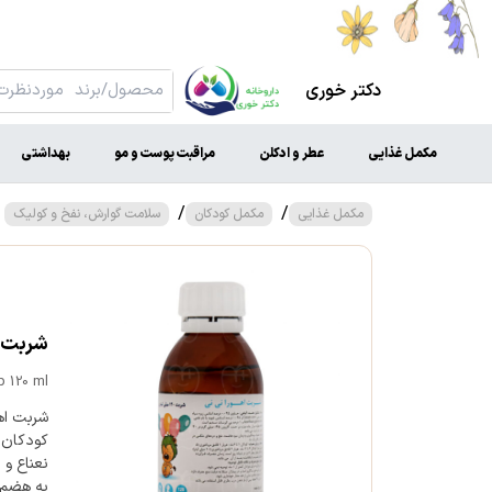
دکتر خوری
مکمل غذایی
عطر و ادکلن
مراقبت پوست و مو
بهداشتی
/
/
مکمل غذایی
مکمل کودکان
سلامت گوارش، نفخ و کولیک
شربت اهور
 120 ml
شربت اه
کودکان ت
نعناع و 
به هضم 