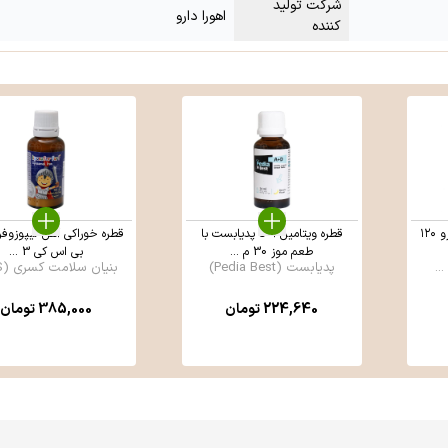
شرکت تولید
اهورا دارو
کننده
شربت اهورا نی نی اهورا دارو ۱۲۰
قطره ویتامین آ+د پدیابست با
قطره خوراکی آهن لیپوزوفر
طعم موز 30 م ...
بی اس کی 3 ...
پدیابست (Pedia Best)
بنیان سلامت کسری (BS ...
224,640
تومان
385,000
تومان