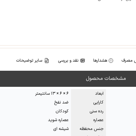
 مصرف
هشدارها
نقد و بررسی
سایر توضیحات
مشخصات محصول
ابعاد
۶ × ۶ × ۱۳ سانتیمتر
کارایی
ضد نفخ
رده سنی
کودکان
عصاره
عصاره شوید
جنس محفظه
شیشه ای