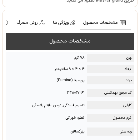
طریق Master gland تنظیم می نماید.
مشخصات محصول
ویژگی ها
روش مصرف
ه
مشخصات محصول
وزن
۷۸ گرم
ابعاد
۴ × ۴ × ۹ سانتیمتر
برند
پورسینا (Pursina)
کد مجوز بهداشتی
۱۲۲۸۰۱۷۲۶۱
کارایی
تنظیم قاعدگی, درمان علائم یائسگی
فرم محصول
قطره خوراکی
رده سنی
بزرگسالان