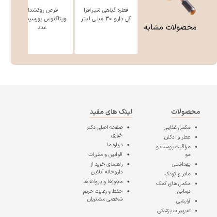
قطره گیاهی شیرافزا
قرص روکشدار
گل دارو ۳۰ میلی‎ لیتر
ویتاگنوس پورسینا 30
محصولات مشابه
عدد
محصولات
لینک های مفید
مکمل غذایی
صفحه اصلی
دکتر
خوری
عطر و ادکلن
درباره ما
مراقبت پوست و
مو
قوانین و مقررات
بهداشتی
راهنمای خرید از
داروخانه آنلاین
مادر و کودک
مجوزها و پروانه ها
مکمل های کمک
درمانی
حفظ و رعایت حریم
شخصی مشتریان
آرایشی
تجهیزات پزشکی