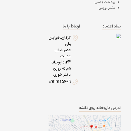
بهداشت جنسی
مکمل ورزشی
نماد اعتماد
ارتباط با ما
گرگان،خیابان
ولی
عصر،نبش
عدالت
24،داروخانه
شبانه روزی
دکتر خوری
09119615469
آدرس داروخانه روی نقشه