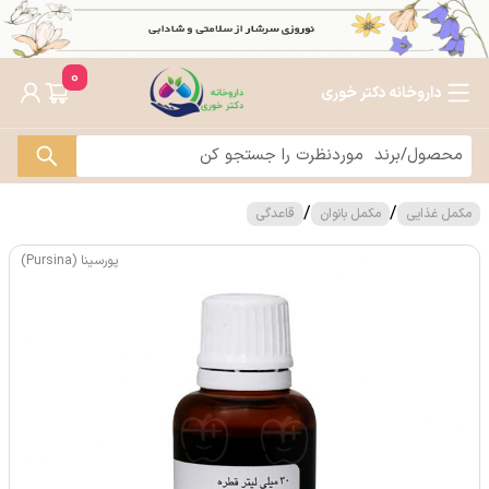
0
داروخانه دکتر خوری
/
/
مکمل غذایی
مکمل بانوان
قاعدگی
پورسینا (Pursina)