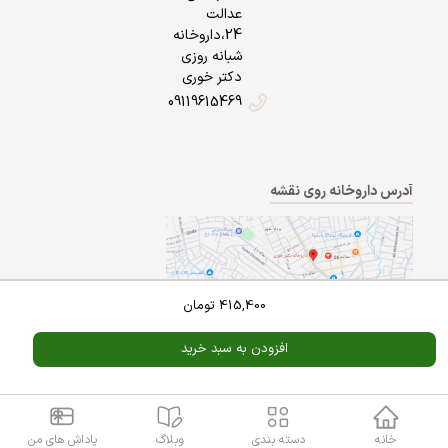
عدالت
24،داروخانه
شبانه روزی
دکتر خوری
09119615469
آدرس داروخانه روی نقشه
415,400
تومان
افزودن به سبد خرید
Powered By
A Pluss
خانه
دسته بندی
وبلاگ
پاداش های من