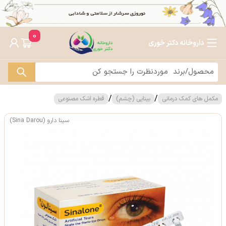
0
داروخانه دکتر خوری
/
/
مکمل های کمک درمانی
بینایی (چشم)
قطره اشک مصنوعی
سینا دارو (Sina Darou)