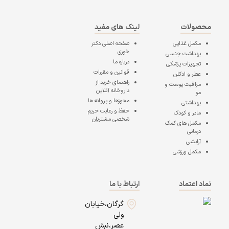
محصولات
لینک های مفید
مکمل غذایی
صفحه اصلی
دکتر
خوری
بهداشت جنسی
درباره ما
تجهیزات پزشکی
قوانین و مقررات
عطر و ادکلن
راهنمای خرید از
مراقبت پوست و
داروخانه آنلاین
مو
مجوزها و پروانه ها
بهداشتی
حفظ و رعایت حریم
مادر و کودک
شخصی مشتریان
مکمل های کمک
درمانی
آرایشی
مکمل ورزشی
نماد اعتماد
ارتباط با ما
گرگان،خیابان
ولی
عصر،نبش