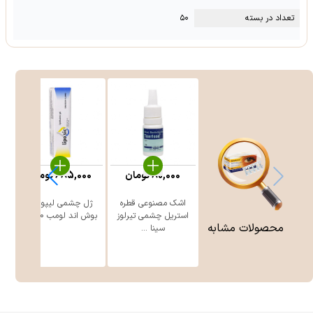
تعداد در بسته
۵۰
80,000
تومان
685,000
تومان
اشک مصنوعی قطره
ژل چشمی لیپوزیک
استریل چشمی تیرلوز
بوش اند لومب 10 گرم
محصولات مشابه
سینا ...