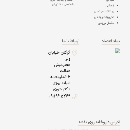
شخصی مشتریان
آرایشی
بهداشت جنسی
تجهیزات پزشکی
مکمل ورزشی
نماد اعتماد
ارتباط با ما
گرگان،خیابان
ولی
عصر،نبش
عدالت
24،داروخانه
شبانه روزی
دکتر خوری
09119615469
آدرس داروخانه روی نقشه