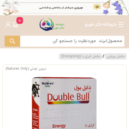
0
داروخانه دکتر خوری
/
مکمل ورزشی
مکمل انرژی زا (Energizing)
نیچرز اونلی (Natures Only)