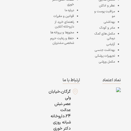
خوری
عطر و ادکلن
درباره ما
مراقبت پوست و
مو
قوانین و مقررات
بهداشتی
راهنمای خرید از
داروخانه آنلاین
مادر و کودک
مجوزها و پروانه ها
مکمل های کمک
درمانی
حفظ و رعایت حریم
شخصی مشتریان
آرایشی
بهداشت جنسی
تجهیزات پزشکی
مکمل ورزشی
نماد اعتماد
ارتباط با ما
گرگان،خیابان
ولی
عصر،نبش
عدالت
24،داروخانه
شبانه روزی
دکتر خوری