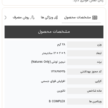
زنان نقش موثری دارد.
مشخصات محصول
ویژگی ها
روش مصرف
ه
مشخصات محصول
وزن
۲۸ گرم
ابعاد
۹ × ۲ × ۱۲ سانتیمتر
برند
نیچرز اونلی (Natures Only)
کد مجوز بهداشتی
۱۲۲۸۱۹۷۶۳۵
کارایی
افزایش قوای جسمی
ماده شاخص
تائورین
ویتامین ها
B COMPLEX