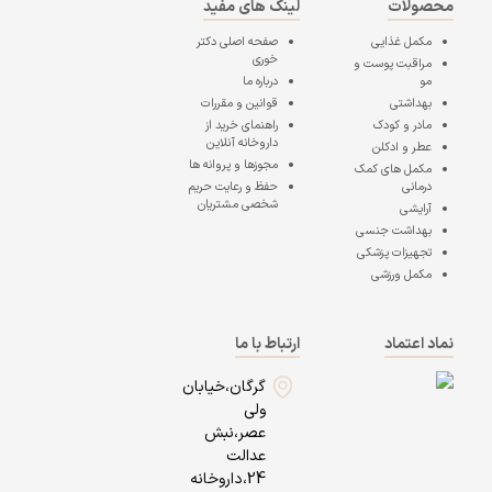
محصولات
لینک های مفید
مکمل غذایی
صفحه اصلی
دکتر
خوری
مراقبت پوست و
مو
درباره ما
بهداشتی
قوانین و مقررات
مادر و کودک
راهنمای خرید از
داروخانه آنلاین
عطر و ادکلن
مجوزها و پروانه ها
مکمل های کمک
درمانی
حفظ و رعایت حریم
شخصی مشتریان
آرایشی
بهداشت جنسی
تجهیزات پزشکی
مکمل ورزشی
نماد اعتماد
ارتباط با ما
گرگان،خیابان
ولی
عصر،نبش
عدالت
24،داروخانه