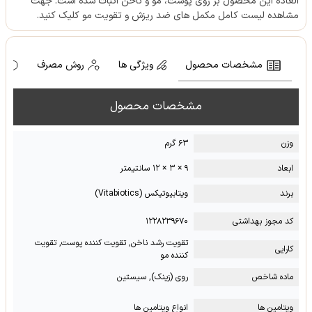
العاده این محصول بر روی پوست، مو و ناخن اثبات شده است. جهت
مشاهده لیست کامل مکمل های ضد ریزش و تقویت مو کلیک کنید.
مشخصات محصول
ویژگی ها
روش مصرف
ه
مشخصات محصول
وزن
۶۳ گرم
ابعاد
۹ × ۳ × ۱۲ سانتیمتر
برند
ویتابیوتیکس (Vitabiotics)
کد مجوز بهداشتی
۱۲۲۸۲۳۹۶۷۰
تقویت رشد ناخن, تقویت کننده پوست, تقویت
کارایی
کننده مو
ماده شاخص
روی (زینک), سیستین
ویتامین ها
انواع ویتامین ها