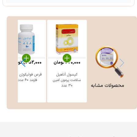
%
420,000
تومان
1,452,000
تومان
0
کپسول آناهیل
قرص فولیکوژن اروند
ک
سلامت پرمون امین
فارمد 60 عددی
محصولات مشابه
۳۰ عدد