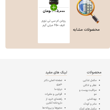
275,000
تومان
روغن ام سی تی نورم
لایف 250 میلی گرم
محصولات مشابه
محصولات
لینک های مفید
مکمل غذایی
صفحه اصلی
دکتر
خوری
عطر و ادکلن
درباره ما
مراقبت پوست و
مو
قوانین و مقررات
بهداشتی
راهنمای خرید از
داروخانه آنلاین
مادر و کودک
مجوزها و پروانه ها
مکمل های کمک