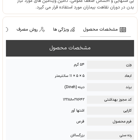
بی اشتهایی و احساس ضعف عمومی، تامین ویتامین های مورد نیاز
بدن در دوران نقاهت بیماران مورد استفاده قرار می گیرد.
مشخصات محصول
ویژگی ها
روش مصرف
ه
مشخصات محصول
وزن
۵۴ گرم
ابعاد
۵ × ۵ × ۱۱ سانتیمتر
برند
دینه (Dineh)
کد مجوز بهداشتی
۱۲۲۸۸۰۲۷۶۴۲
کارایی
اشتها آور
فرم محصول
قرص
رده سنی
بزرگسالان