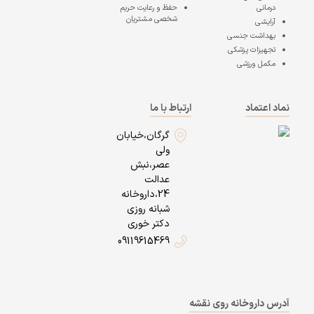
درمانی
حفظ و رعایت حریم
شخصی مشتریان
آرایشی
بهداشت جنسی
تجهیزات پزشکی
مکمل ورزشی
نماد اعتماد
ارتباط با ما
گرگان،خیابان
ولی
عصر،نبش
عدالت
24،داروخانه
شبانه روزی
دکتر خوری
09119615469
آدرس داروخانه روی نقشه