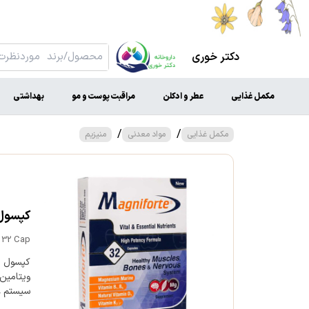
دکتر خوری
مکمل غذایی
عطر و ادکلن
مراقبت پوست و مو
بهداشتی
/
/
مکمل غذایی
مواد معدنی
منیزیم
کپسول م
e 32 Cap
کپسول مگ
سیستم عص