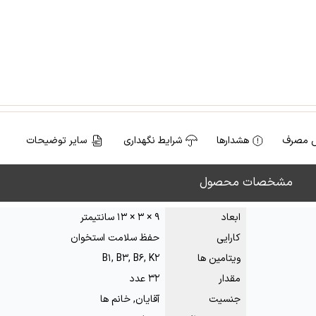
 مصرف
هشدارها
شرایط نگهداری
سایر توضیحات
مشخصات محصول
ابعاد
۹ × ۳ × ۱۳ سانتیمتر
کارایی
حفظ سلامت استخوان
ویتامین ها
B۱, B۳, B۶, K۲
مقدار
۳۲ عدد
جنسیت
آقایان, خانم ها