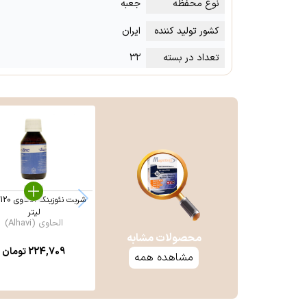
نوع محفظه
جعبه
کشور تولید کننده
ایران
تعداد در بسته
۳۲
ش
لیتر
الحاوی (Alhavi)
محصولات مشابه
224,709
تومان
مشاهده همه