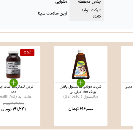
جنس محفظه
مقوایی
شرکت تولید
آرین سلامت سینا
کننده
55
%
ربت نئوزینک الحاوی 120 میلی
شربت مولتی سانستول پلاس
زینک 155 میلی لی ...
عدد
سانستول (Sanostol)
هلث اید (Health Aid)
424,980
تومان
616,000
تومان
191,241
تومان