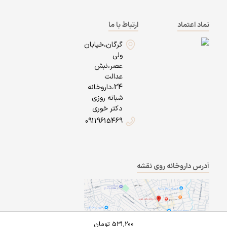
نماد اعتماد
ارتباط با ما
گرگان،خیابان
ولی
عصر،نبش
عدالت
24،داروخانه
شبانه روزی
دکتر خوری
09119615469
آدرس داروخانه روی نقشه
531,200
تومان