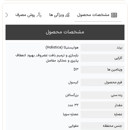
مشخصات محصول
ویژگی ها
روش مصرف
ه
مشخصات محصول
برند
هولیستیکا (Holistica)
بازسازی و ترمیم بافت غضروف, بهبود انعطاف
کارایی
پذیری و عملکرد مفاصل
ویتامین ها
D۳
فرم محصول
کپسول
رده سنی
بزرگسالان
مقدار
۳۲ عدد
عصاره
عصاره سویا
جنس محفظه
مقوایی