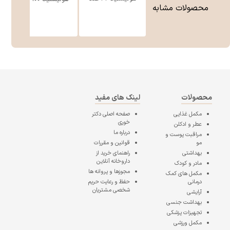
محصولات مشابه
محصولات
لینک های مفید
مکمل غذایی
صفحه اصلی
دکتر
خوری
عطر و ادکلن
درباره ما
مراقبت پوست و
مو
قوانین و مقررات
بهداشتی
راهنمای خرید از
داروخانه آنلاین
مادر و کودک
مجوزها و پروانه ها
مکمل های کمک
درمانی
حفظ و رعایت حریم
شخصی مشتریان
آرایشی
بهداشت جنسی
تجهیزات پزشکی
مکمل ورزشی