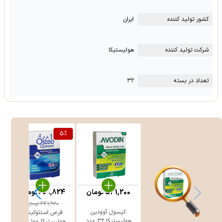
کشور تولید کننده
ایران
شرکت تولید کننده
هولیستیکا
تعداد در بسته
۳۲
5
%
531,200
تومان
609,824
تومان
641,920
تومان
کپسول آوودین
قرص استئوکینون
هولیستیکا ۳۲ عدد
س
هولیستیکا ۱۰۰ عدد