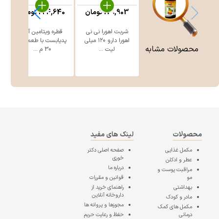
179,903
تومان
224,640
تومان
شربت اهورا نی نی
قطره ویتامین آ+د
اهورا دارو ۱۲۰ میلی
پدیابست با طعم موز
لی
محصولات مشابه
لیت ...
30 م ...
محصولات
لینک های مفید
مکمل غذایی
صفحه اصلی
دکتر
خوری
عطر و ادکلن
درباره ما
مراقبت پوست و
مو
قوانین و مقررات
بهداشتی
راهنمای خرید از
داروخانه آنلاین
مادر و کودک
مجوزها و پروانه ها
مکمل های کمک
درمانی
حفظ و رعایت حریم