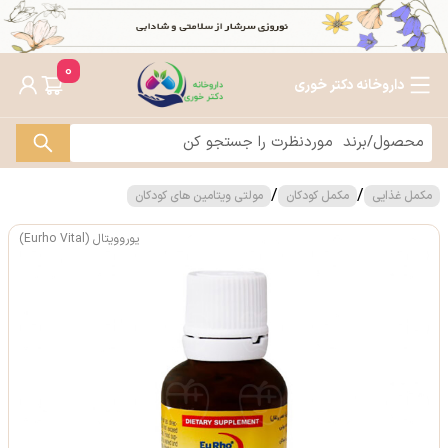
0
داروخانه دکتر خوری
/
/
مکمل غذایی
مکمل کودکان
مولتی ویتامین های کودکان
یوروویتال (Eurho Vital)