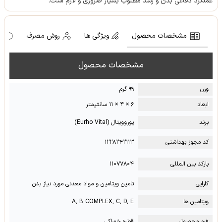
عملکرد دفاعی بدن و رشد مطلوب بسیار ضروری و لازم است.
مشخصات محصول
ویژگی ها
روش مصرف
ه
مشخصات محصول
وزن
۹۹ گرم
ابعاد
۶ × ۴ × ۱۱ سانتیمتر
برند
یوروویتال (Eurho Vital)
کد مجوز بهداشتی
۱۲۲۸۲۴۲۱۱۳
بارکد بین المللی
۱۱۰۷۷۸۰۴
کارایی
تامین ویتامین و مواد معدنی مورد نیاز بدن
ویتامین ها
A, B COMPLEX, C, D, E
فرم محصول
قطره خوراکی