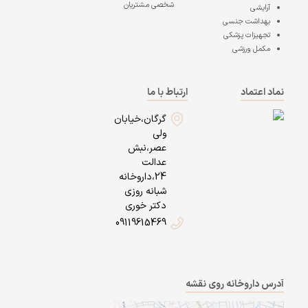
شخصی مشتریان
آرایشی
بهداشت جنسی
تجهیزات پزشکی
مکمل ورزشی
نماد اعتماد
ارتباط با ما
گرگان،خیابان
ولی
عصر،نبش
عدالت
24،داروخانه
شبانه روزی
دکتر خوری
09119615469
آدرس داروخانه روی نقشه