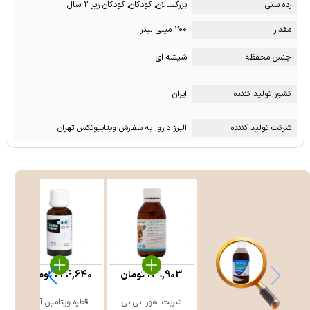
رده سنی
بزرگسالان, کودکان, کودکان زیر ۲ سال
مقدار
۲۰۰ میلی لیتر
جنس محفظه
شیشه ای
کشور تولید کننده
ایران
شرکت تولید کننده
البرز دارو, به سفارش ویتابیوتکس تهران
179,903
تومان
224,640
تومان
شربت اهورا نی نی
قطره ویتامین آ+د