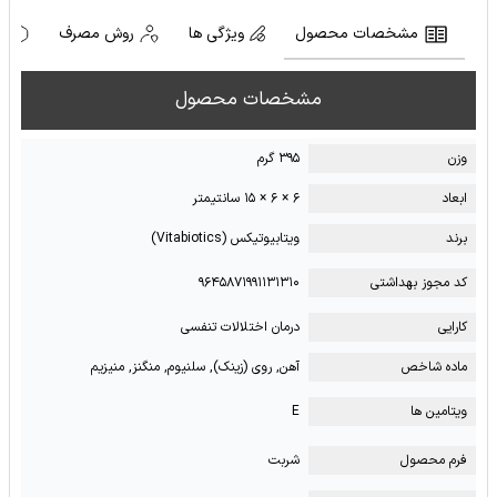
مشخصات محصول
ویژگی ها
روش مصرف
ه
مشخصات محصول
وزن
۳۹۵ گرم
ابعاد
۶ × ۶ × ۱۵ سانتیمتر
برند
ویتابیوتیکس (Vitabiotics)
کد مجوز بهداشتی
۹۶۴۵۸۷۱۹۹۱۱۳۱۳۱۰
کارایی
درمان اختلالات تنفسی
ماده شاخص
آهن, روی (زینک), سلنیوم, منگنز, منیزیم
ویتامین ها
E
فرم محصول
شربت