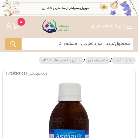
0
داروخانه دکتر خوری
/
/
مکمل غذایی
مکمل کودکان
مولتی ویتامین های کودکان
ویتابیوتیکس (Vitabiotics)