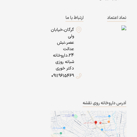
نماد اعتماد
ارتباط با ما
گرگان،خیابان
ولی
عصر،نبش
عدالت
24،داروخانه
شبانه روزی
دکتر خوری
09119615469
آدرس داروخانه روی نقشه