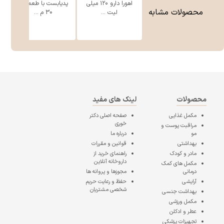
اهورا دارو ۱۲۰ میلی
پدیابست با طعم موز
لی
محصولات مشابه
لیت ...
30 م ...
محصولات
لینک های مفید
مکمل غذایی
صفحه اصلی
دکتر
خوری
مراقبت پوست و
مو
درباره ما
بهداشتی
قوانین و مقررات
مادر و کودک
راهنمای خرید از
داروخانه آنلاین
مکمل های کمک
درمانی
مجوزها و پروانه ها
آرایشی
حفظ و رعایت حریم
شخصی مشتریان
بهداشت جنسی
مکمل ورزشی
عطر و ادکلن
تجهیزات پزشکی