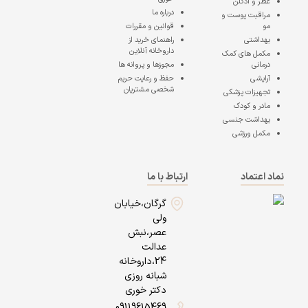
عطر و ادکلن
درباره ما
مراقبت پوست و
مو
قوانین و مقررات
بهداشتی
راهنمای خرید از
داروخانه آنلاین
مکمل های کمک
درمانی
مجوزها و پروانه ها
آرایشی
حفظ و رعایت حریم
شخصی مشتریان
تجهیزات پزشکی
مادر و کودک
بهداشت جنسی
مکمل ورزشی
نماد اعتماد
ارتباط با ما
گرگان،خیابان
ولی
عصر،نبش
عدالت
24،داروخانه
شبانه روزی
دکتر خوری
09119615469