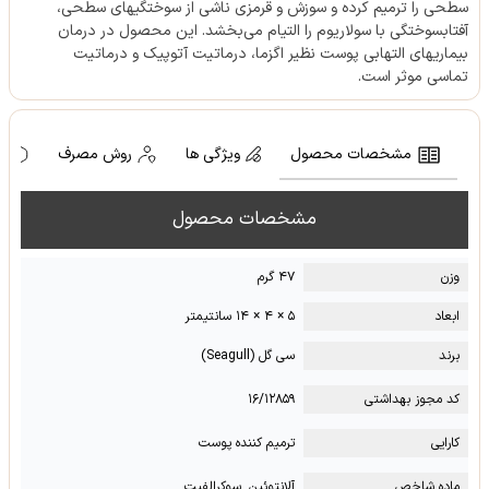
سطحی را ترمیم کرده و سوزش و قرمزی ناشی از سوختگی‎های سطحی،
آفتاب‎سوختگی با سولاریوم را التیام می‌بخشد. این محصول در درمان
بیماری‎های التهابی پوست نظیر اگزما، درماتیت آتوپیک و درماتیت
تماسی موثر است.
مشخصات محصول
ویژگی ها
روش مصرف
ه
مشخصات محصول
وزن
۴۷ گرم
ابعاد
۵ × ۴ × ۱۴ سانتیمتر
برند
سی گل (Seagull)
کد مجوز بهداشتی
۱۶/۱۲۸۵۹
کارایی
ترمیم کننده پوست
ماده شاخص
آلانتوئین, سوکرالفیت