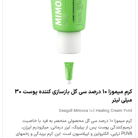
کرم میموزا 10 درصد سی گل بازسازی کننده پوست 30
میلی لیتر
Seagull Mimosa 10% Healing Cream 30ml
کرم میموزا ۱۰ درصد سی گل محصولی منحصر به فرد با خاصیت
ترمیم‌کنندگی پوست پس از پیلینگ، لیزر درمانی، میکرودرم اپرژن،
PUVA تراپی، الکترولیزر و اپیلاسیون است. این کرم بریدگی و زخم‎های