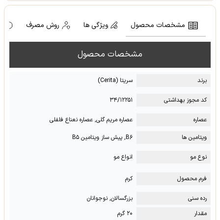
مشخصات محصول
ویژگی ها
روش مصرف
ه
مشخصات محصول
برند
سریتا (Cerita)
کد مجوز بهداشتی
۳۴/۱۲۲۵۱
عصاره
عصاره مریم گلی, عصاره نعناع فلفلی
ویتامین ها
B۶, پیش ساز ویتامین B۵
نوع مو
انواع مو
فرم محصول
کرم
رده سنی
بزرگسالان, نوجوانان
مقدار
۲۰ گرم