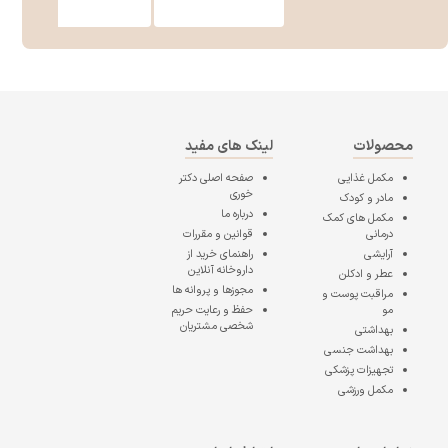
محصولات
لینک های مفید
مکمل غذایی
صفحه اصلی
دکتر
خوری
مادر و کودک
درباره ما
مکمل های کمک
درمانی
قوانین و مقررات
آرایشی
راهنمای خرید از
داروخانه آنلاین
عطر و ادکلن
مجوزها و پروانه ها
مراقبت پوست و
مو
حفظ و رعایت حریم
شخصی مشتریان
بهداشتی
بهداشت جنسی
تجهیزات پزشکی
مکمل ورزشی