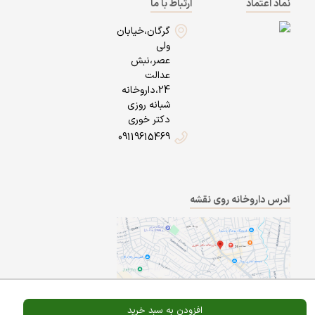
نماد اعتماد
ارتباط با ما
گرگان،خیابان
ولی
عصر،نبش
عدالت
24،داروخانه
شبانه روزی
دکتر خوری
09119615469
آدرس داروخانه روی نقشه
افزودن به سبد خرید