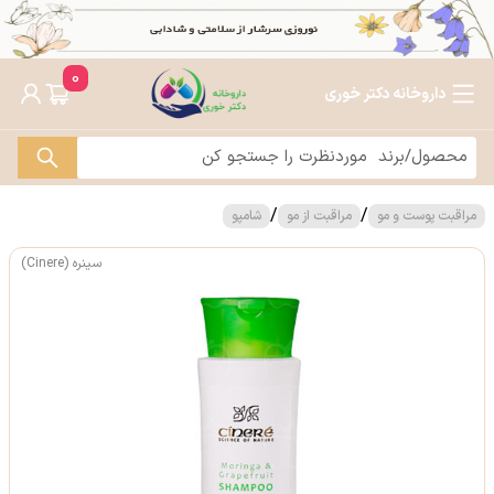
0
داروخانه دکتر خوری
/
/
مراقبت پوست و مو
مراقبت از مو
شامپو
سینره (Cinere)