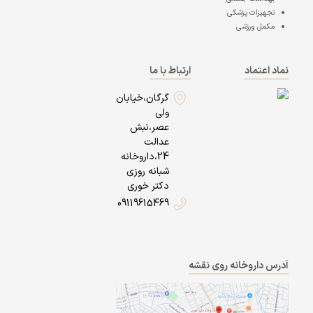
تجهیزات پزشکی
مکمل ورزشی
نماد اعتماد
ارتباط با ما
گرگان،خیابان
ولی
عصر،نبش
عدالت
24،داروخانه
شبانه روزی
دکتر خوری
09119615469
آدرس داروخانه روی نقشه