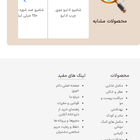
شامپو ادلیو موی
شامپو ضد شوره سینره
چرب ادلیو
۲۵۰ میلی لیتر
محصولات مشابه
محصولات
لینک های مفید
مکمل غذایی
صفحه اصلی
دکتر
خوری
عطر و ادکلن
درباره ما
مراقبت پوست و
مو
قوانین و مقررات
بهداشتی
راهنمای خرید از
داروخانه آنلاین
مادر و کودک
مجوزها و پروانه ها
مکمل های کمک
درمانی
حفظ و رعایت حریم
شخصی مشتریان
آرایشی
بهداشت جنسی