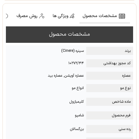
مشخصات محصول
ویژگی ها
روش مصرف
ه
مشخصات محصول
برند
سینره (Cinere)
کد مجوز بهداشتی
۱۰۲۷۲/۴۴
عصاره
عصاره آویشن, عصاره بید
نوع مو
انواع مو
ماده شاخص
کلیمبازول
فرم محصول
شامپو
رده سنی
بزرگسالان