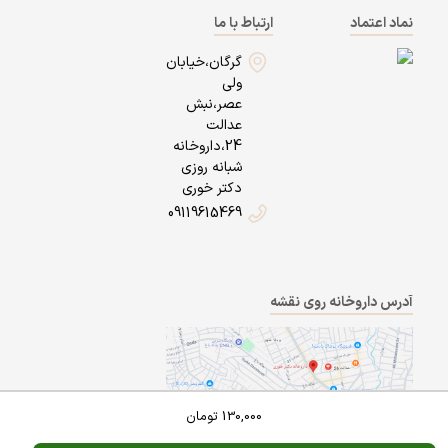
نماد اعتماد
ارتباط با ما
گرگان،خیابان
ولی
عصر،نبش
عدالت
24،داروخانه
شبانه روزی
دکتر خوری
09119615469
آدرس داروخانه روی نقشه
130,000
تومان