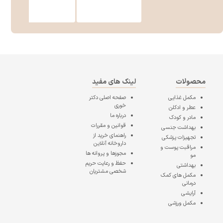
محصولات
لینک های مفید
مکمل غذایی
صفحه اصلی
دکتر
خوری
عطر و ادکلن
درباره ما
مادر و کودک
قوانین و مقررات
بهداشت جنسی
راهنمای خرید از
تجهیزات پزشکی
داروخانه آنلاین
مراقبت پوست و
مجوزها و پروانه ها
مو
حفظ و رعایت حریم
بهداشتی
شخصی مشتریان
مکمل های کمک
درمانی
آرایشی
مکمل ورزشی