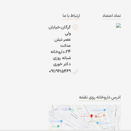
نماد اعتماد
ارتباط با ما
گرگان،خیابان
ولی
عصر،نبش
عدالت
24،داروخانه
شبانه روزی
دکتر خوری
09119615469
آدرس داروخانه روی نقشه