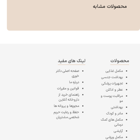
محصولات مشابه
محصولات
لینک های مفید
مکمل غذایی
صفحه اصلی
دکتر
خوری
بهداشت جنسی
درباره ما
تجهیزات پزشکی
قوانین و مقررات
عطر و ادکلن
راهنمای خرید از
مراقبت پوست و
داروخانه آنلاین
مو
مجوزها و پروانه ها
بهداشتی
حفظ و رعایت حریم
مادر و کودک
شخصی مشتریان
مکمل های کمک
درمانی
آرایشی
مکمل ورزشی