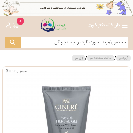
0
داروخانه دکتر خوری
/
/
آرایشی
حالت دهنده مو
ژل مو
سینره (Cinere)