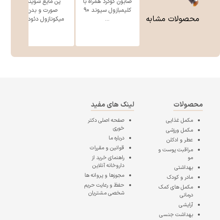
صابون گوگرد همراه با
پن مایع شوینده
ژ
کلیمبازول سیوند 90
صورت و بدن
محصولات مشابه
...
میکونازول دئود ...
محصولات
لینک های مفید
مکمل غذایی
صفحه اصلی
دکتر
خوری
مکمل ورزشی
درباره ما
عطر و ادکلن
قوانین و مقررات
مراقبت پوست و
مو
راهنمای خرید از
داروخانه آنلاین
بهداشتی
مجوزها و پروانه ها
مادر و کودک
حفظ و رعایت حریم
مکمل های کمک
شخصی مشتریان
درمانی
آرایشی
بهداشت جنسی