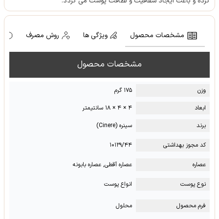
کرده و باعث ایجاد شفافیت و لطافت پوست می گردد.
مشخصات محصول
ویژگی ها
روش مصرف
ه
مشخصات محصول
وزن
۱۷۵ گرم
ابعاد
۴ × ۴ × ۱۸ سانتیمتر
برند
سینره (Cinere)
کد مجوز بهداشتی
۱۰۱۲۹/۴۴
عصاره
عصاره آقطی, عصاره بابونه
نوع پوست
انواع پوست
فرم محصول
محلول