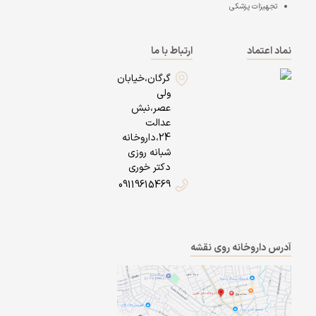
تجهیزات پزشکی
نماد اعتماد
ارتباط با ما
گرگان،خیابان
ولی
عصر،نبش
عدالت
24،داروخانه
شبانه روزی
دکتر خوری
09119615469
آدرس داروخانه روی نقشه