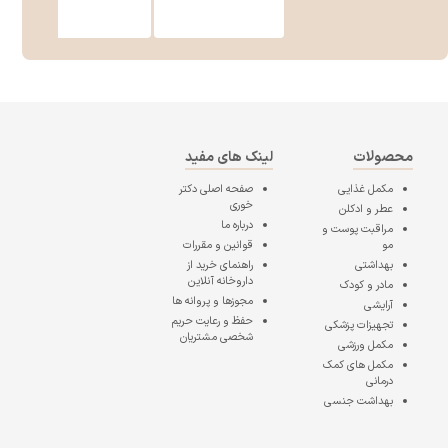
محصولات
لینک های مفید
مکمل غذایی
صفحه اصلی
دکتر
خوری
عطر و ادکلن
درباره ما
مراقبت پوست و
مو
قوانین و مقررات
بهداشتی
راهنمای خرید از
داروخانه آنلاین
مادر و کودک
مجوزها و پروانه ها
آرایشی
حفظ و رعایت حریم
تجهیزات پزشکی
شخصی مشتریان
مکمل ورزشی
مکمل های کمک
درمانی
بهداشت جنسی