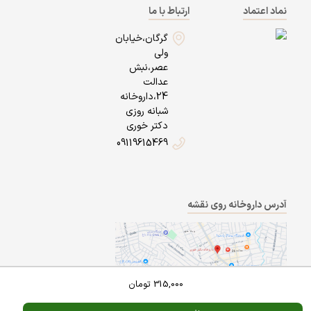
نماد اعتماد
ارتباط با ما
گرگان،خیابان
ولی
عصر،نبش
عدالت
24،داروخانه
شبانه روزی
دکتر خوری
09119615469
آدرس داروخانه روی نقشه
315,000
تومان