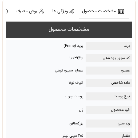
مشخصات محصول
ویژگی ها
روش مصرف
ه
مشخصات محصول
برند
پریم (Prime)
کد مجوز بهداشتی
۱۶۰۳۲/۱۶
عصاره
عصاره اسپیره کوهی
ماده شاخص
الیاف لوفا
نوع پوست
پوست چرب
فرم محصول
ژل
رده سنی
بزرگسالان
مقدار
۱۷۵ میلی لیتر