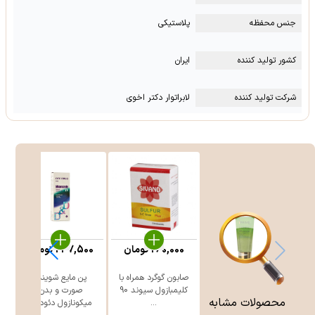
جنس محفظه
پلاستیکی
کشور تولید کننده
ایران
شرکت تولید کننده
لابراتوار دکتر اخوی
260,000
تومان
247,500
تومان
صابون گوگرد همراه با
پن مایع شوینده
ژ
کلیمبازول سیوند 90
صورت و بدن
محصولات مشابه
...
میکونازول دئود ...