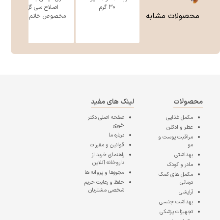
30 گرم
اصلاح سی گل
محصولات مشابه
مخصوص خانم ه ...
محصولات
لینک های مفید
مکمل غذایی
صفحه اصلی
دکتر
خوری
عطر و ادکلن
درباره ما
مراقبت پوست و
مو
قوانین و مقررات
بهداشتی
راهنمای خرید از
داروخانه آنلاین
مادر و کودک
مجوزها و پروانه ها
مکمل های کمک
درمانی
حفظ و رعایت حریم
شخصی مشتریان
آرایشی
بهداشت جنسی
تجهیزات پزشکی