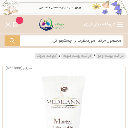
0
داروخانه دکتر خوری
/
/
مراقبت پوست و مو
مراقبت پوست صورت
کرم ضد چروک
مدیلن (Medilann)