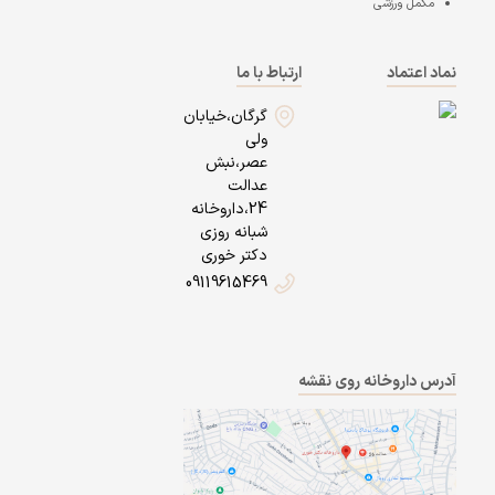
مکمل ورزشی
نماد اعتماد
ارتباط با ما
گرگان،خیابان
ولی
عصر،نبش
عدالت
24،داروخانه
شبانه روزی
دکتر خوری
09119615469
آدرس داروخانه روی نقشه