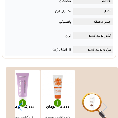
رده سنی
بزرگسالان
مقدار
۵۰ میلی لیتر
جنس محفظه
پلاستیکی
کشور تولید کننده
ایران
شرکت تولید کننده
گل افشان آرایش
390,000
تومان
215,000
تومان
کرم کالاندولا سیوند
ژل گیاهی بعد از