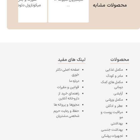
محصولات مشابه
...
میکونازول دئود ...
محصولات
لینک های مفید
مکمل غذایی
صفحه اصلی
دکتر
خوری
مادر و کودک
درباره ما
مکمل های کمک
درمانی
قوانین و مقررات
آرایشی
راهنمای خرید از
داروخانه آنلاین
مکمل ورزشی
مجوزها و پروانه ها
عطر و ادکلن
حفظ و رعایت حریم
مراقبت پوست و
شخصی مشتریان
مو
بهداشتی
بهداشت جنسی
تجهیزات پزشکی