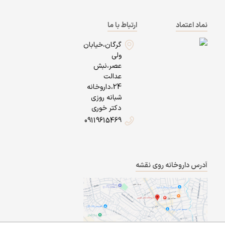
نماد اعتماد
ارتباط با ما
گرگان،خیابان
ولی
عصر،نبش
عدالت
24،داروخانه
شبانه روزی
دکتر خوری
09119615469
آدرس داروخانه روی نقشه