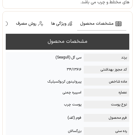
های مختلط و چرب می باشد.
مشخصات محصول
ویژگی ها
روش مصرف
ه
مشخصات محصول
برند
سی گل (Seagull)
کد مجوز بهداشتی
۳۴/۱۳۶۱۶
ماده شاخص
پیرولیدون کربوکسیلیک
عصاره
اسپیره چمنی
نوع پوست
پوست چرب
فرم محصول
فوم (کف)
رده سنی
بزرگسالان