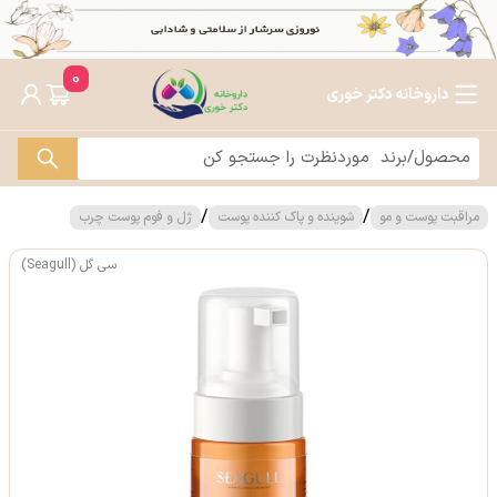
0
داروخانه دکتر خوری
/
/
مراقبت پوست و مو
شوینده و پاک کننده پوست
ژل و فوم پوست چرب
سی گل (Seagull)