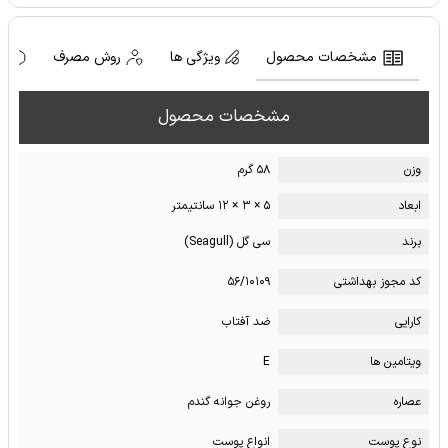
مشخصات محصول
ویژگی ها
روش مصرف
ه
مشخصات محصول
وزن
۵۸ گرم
ابعاد
۵ × ۳ × ۱۲ سانتیمتر
برند
سی گل (Seagull)
کد مجوز بهداشتی
۵۶/۱۰۱۰۹
کارایی
ضد آفتاب
ویتامین ها
E
عصاره
روغن جوانه گندم
نوع پوست
انواع پوست