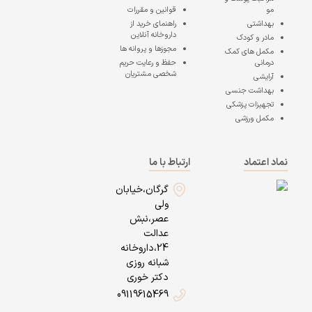
مو
قوانین و مقررات
بهداشتی
راهنمای خرید از
داروخانه آنلاین
مادر و کودک
مجوزها و پروانه ها
مکمل های کمک
درمانی
حفظ و رعایت حریم
شخصی مشتریان
آرایشی
بهداشت جنسی
تجهیزات پزشکی
مکمل ورزشی
نماد اعتماد
ارتباط با ما
گرگان،خیابان
ولی
عصر،نبش
عدالت
24،داروخانه
شبانه روزی
دکتر خوری
09119615469