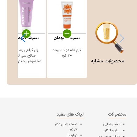
390,000
تومان
215,000
تومان
کرم کالاندولا سیوند
ژل گیاهی بعد از
30 گرم
اصلاح سی گل
محصولات مشابه
مخصوص خانم ه ...
محصولات
لینک های مفید
مکمل غذایی
صفحه اصلی
دکتر
خوری
عطر و ادکلن
درباره ما
مراقبت پوست و