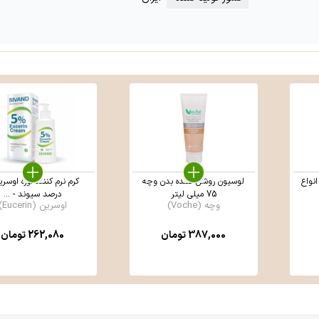
نواع
لوسیون روشن کننده بدن وچه
75 میلی لیتر
درصد سیوند - ...
وچه (Voche)
اوسرین (Eucerin)
387,000
تومان
262,080
تومان