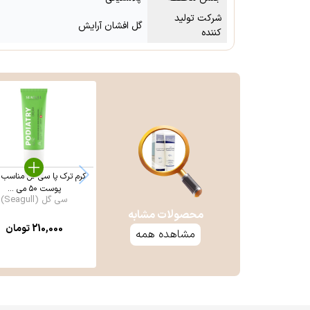
شرکت تولید
گل افشان آرایش
کننده
کرم ترک پا سی‌ گل مناسب ا
پوست ۵۰ می ...
سی گل (Seagull)
محصولات مشابه
210,000
تومان
مشاهده همه