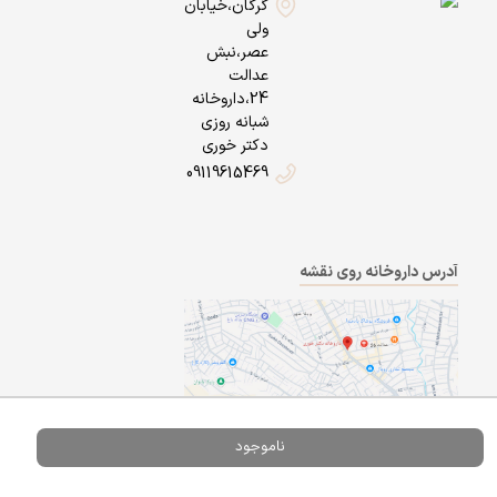
گرگان،خیابان
ولی
عصر،نبش
عدالت
24،داروخانه
شبانه روزی
دکتر خوری
09119615469
آدرس داروخانه روی نقشه
ناموجود
Powered By
A Pluss