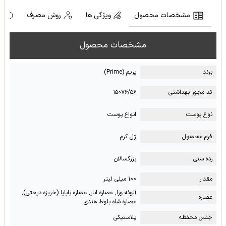
مشخصات محصول
ویژگی ها
روش مصرف
ه
مشخصات محصول
برند
پریم (Prime)
کد مجوز بهداشتی
۱۵۰۷۶/۵۶
نوع پوست
انواع پوست
فرم محصول
ژل کرم
رده سنی
بزرگسالان
مقدار
۱۰۰ میلی لیتر
آلوئه ورا, عصاره انار, عصاره پاپایا (خربزه درختی),
عصاره
عصاره شاه بلوط هندی
جنس محفظه
پلاستیکی