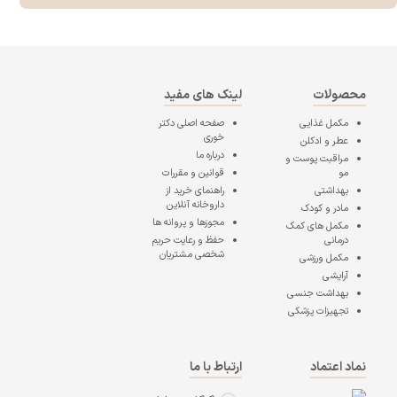
محصولات
لینک های مفید
مکمل غذایی
صفحه اصلی
دکتر
خوری
عطر و ادکلن
درباره ما
مراقبت پوست و
مو
قوانین و مقررات
بهداشتی
راهنمای خرید از
داروخانه آنلاین
مادر و کودک
مجوزها و پروانه ها
مکمل های کمک
درمانی
حفظ و رعایت حریم
شخصی مشتریان
مکمل ورزشی
آرایشی
بهداشت جنسی
تجهیزات پزشکی
نماد اعتماد
ارتباط با ما