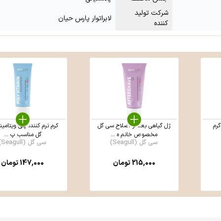
شرکت تولید
لابراتوار پارس حیان
کننده
ژل گیاهی بعد از اصلاح سی گل
کرم نرم کننده پلی ویتامی
مخصوص خانم ه ...
گل مناسب پ ...
سی گل (Seagull)
سی گل (Seagull)
215,000
تومان
147,000
تومان