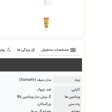
مشخصات محصول
ویژگی ها
روش
برند
سان سیف (Sunsafe)
کارایی
ضد چروک
ویتامین ها
E, پیش ساز ویتامین B۵
رده سنی
بزرگسالان
عصاره
عصاره گل سرخ