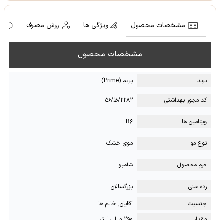
مشخصات محصول
ویژگی ها
روش مصرف
ه
مشخصات محصول
برند
پریم (Prime)
کد مجوز بهداشتی
۲۲۸۲/ظ/۵۶
ویتامین ها
B۶
نوع مو
موی خشک
فرم محصول
شامپو
رده سنی
بزرگسالان
جنسیت
آقایان, خانم ها
مقدار
۲۵۰ میلی لیتر