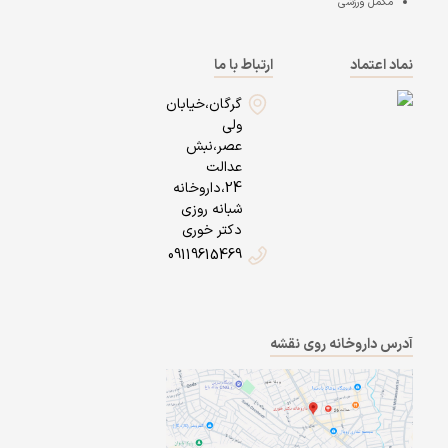
مکمل ورزشی
نماد اعتماد
ارتباط با ما
گرگان،خیابان
ولی
عصر،نبش
عدالت
24،داروخانه
شبانه روزی
دکتر خوری
09119615469
آدرس داروخانه روی نقشه