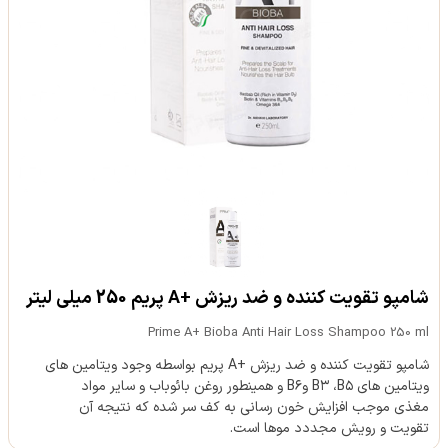
شامپو تقویت کننده و ضد ریزش +A پریم 250 میلی لیتر
Prime A+ Bioba Anti Hair Loss Shampoo 250 ml
شامپو تقویت کننده و ضد ریزش +A پریم بواسطه وجود ویتامین های
ویتامین های B۳ ،B۵ وB۶ و همینطور روغن بائوباب و سایر مواد
مغذی موجب افزایش خون رسانی به کف سر شده که نتیجه آن
تقویت و رویش مجددد موها است.