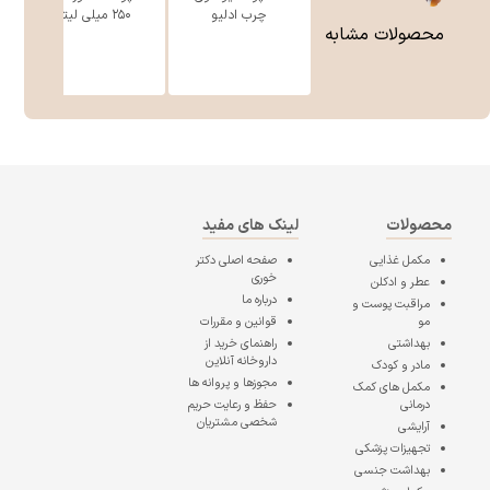
چرب ادلیو
۲۵۰ میلی لیتر
محصولات مشابه
محصولات
لینک های مفید
مکمل غذایی
صفحه اصلی
دکتر
خوری
عطر و ادکلن
درباره ما
مراقبت پوست و
مو
قوانین و مقررات
بهداشتی
راهنمای خرید از
داروخانه آنلاین
مادر و کودک
مجوزها و پروانه ها
مکمل های کمک
درمانی
حفظ و رعایت حریم
شخصی مشتریان
آرایشی
تجهیزات پزشکی
بهداشت جنسی