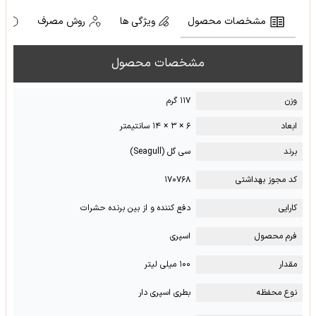
مشخصات محصول
ویژگی ها
روش مصرف
ه
مشخصات محصول
وزن
۱۱۷ گرم
ابعاد
۶ × ۳ × ۱۴ سانتیمتر
برند
سی گل (Seagull)
کد مجوز بهداشتی
۱۷۰۷۶۸
کارایی
دفع کننده و از بین برنده حشرات
فرم محصول
اسپری
مقدار
۱۰۰ میلی لیتر
نوع محفظه
بطری اسپری دار