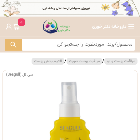
0
داروخانه دکتر خوری
/
/
مراقبت پوست و مو
مراقبت پوست صورت
التیام بخش پوست
سی گل (Seagull)