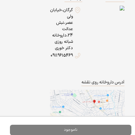
گرگان،خیابان
ولی
عصر،نبش
عدالت
24،داروخانه
شبانه روزی
دکتر خوری
09119615469
آدرس داروخانه روی نقشه
ناموجود