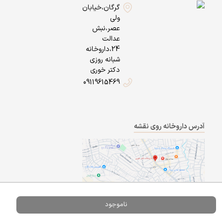
گرگان،خیابان
ولی
عصر،نبش
عدالت
24،داروخانه
شبانه روزی
دکتر خوری
09119615469
آدرس داروخانه روی نقشه
ناموجود
Powered By
A Pluss