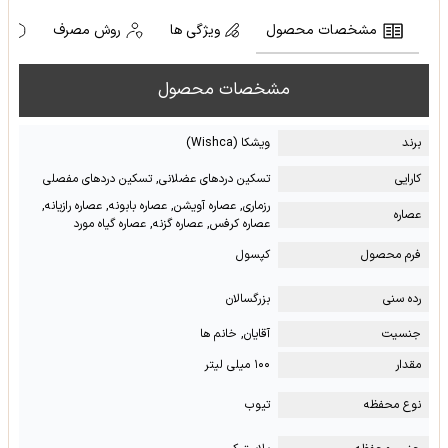
مشخصات محصول
ویژگی ها
روش مصرف
ه
مشخصات محصول
برند
ویشکا (Wishca)
کارایی
تسکین دردهای عضلانی, تسکین دردهای مفصلی
رزماری, عصاره آویشن, عصاره بابونه, عصاره رازیانه,
عصاره
عصاره کرفس, عصاره گزنه, عصاره گیاه مورد
فرم محصول
کپسول
رده سنی
بزرگسالان
جنسیت
آقایان, خانم ها
مقدار
۱۰۰ میلی لیتر
نوع محفظه
تیوب