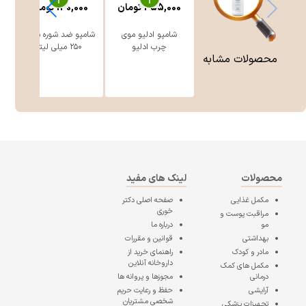
455,000
تومان
130,000
تومان
شامپو ادلیو موی
شامپو ضد شوره سینره
چرب ادلیو
۲۵۰ میلی لیتر
محصولات مشابه
محصولات
لینک های مفید
مکمل غذایی
صفحه اصلی
دکتر
خوری
مراقبت پوست و
مو
درباره ما
بهداشتی
قوانین و مقررات
مادر و کودک
راهنمای خرید از
داروخانه آنلاین
مکمل های کمک
درمانی
مجوزها و پروانه ها
آرایشی
حفظ و رعایت حریم
شخصی مشتریان
تجهیزات پزشکی