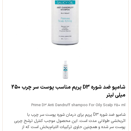
شامپو ضد شوره D3 پریم مناسب پوست سر چرب 250
میلی لیتر
Prime D3 Anti Dandruff shampoo For Oily Scalp 250 ml
شامپو ضد شوره D۳ پریم برای درمان شوره پوست سر چرب با
اثربخشی طولانی مدت است. این محصول موجب کنترل ترشح چربی
پوست سر شده و همچنین حاوی ترکیبات التیام‌بخش است که از