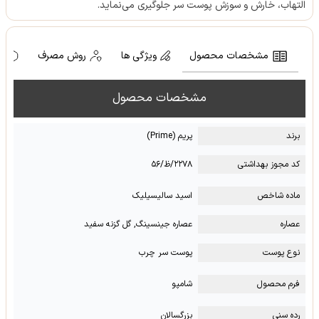
التهاب، خارش و سوزش پوست سر جلوگیری می‌نماید.
مشخصات محصول
ویژگی ها
روش مصرف
ه
مشخصات محصول
برند
پریم (Prime)
کد مجوز بهداشتی
۲۲۷۸/ظ/۵۶
ماده شاخص
اسید سالیسیلیک
عصاره
عصاره جینسینگ, گل گزنه سفید
نوع پوست
پوست سر چرب
فرم محصول
شامپو
رده سنی
بزرگسالان