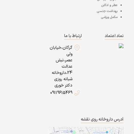
عطر و ادکلن
بهداشت جنسی
مکمل ورزشی
نماد اعتماد
ارتباط با ما
گرگان،خیابان
ولی
عصر،نبش
عدالت
24،داروخانه
شبانه روزی
دکتر خوری
09119615469
آدرس داروخانه روی نقشه