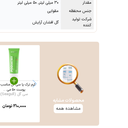
مقدار
۳۰ میلی لیتر, ۵۰ میلی لیتر
جنس محفظه
مقوایی
شرکت تولید
گل افشان آرایش
کننده
کرم ترک پا سی‌ گل مناسب ا
پوست ۵۰ می ...
سی گل (Seagull)
محصولات مشابه
210,000
تومان
مشاهده همه