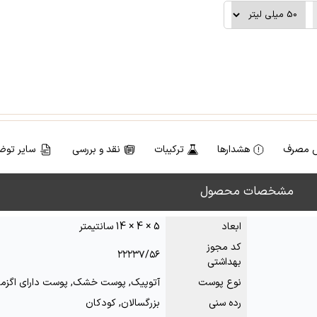
 مصرف
هشدارها
ترکیبات
نقد و بررسی
سایر توض
مشخصات محصول
ابعاد
5 × 4 × 14 سانتیمتر
کد مجوز
۲۲۲۳۷/۵۶
بهداشتی
نوع پوست
آتوپیک, پوست خشک, پوست دارای اگزما
رده سنی
بزرگسالان, کودکان