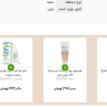
نوع محفظه
جعبه
کشور تولید کننده
ایران
نواع
لوسیون روشن کننده بدن وچه
75 میلی لیتر
درصد سیوند - ...
وچه (Voche)
اوسرین (Eucerin)
387,000
تومان
262,080
تومان