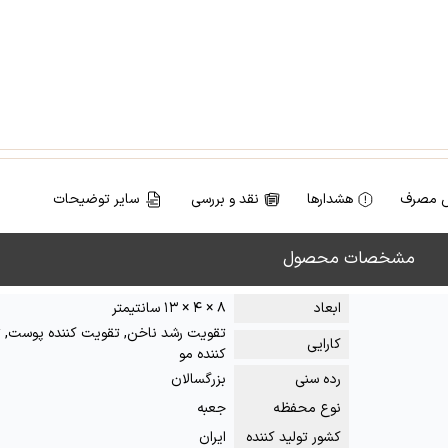
 مصرف
هشدارها
نقد و بررسی
سایر توضیحات
مشخصات محصول
ابعاد
۸ × ۴ × ۱۳ سانتیمتر
تقویت رشد ناخن, تقویت کننده پوست, 
کارایی
کننده مو
رده سنی
بزرگسالان
نوع محفظه
جعبه
کشور تولید کننده
ایران