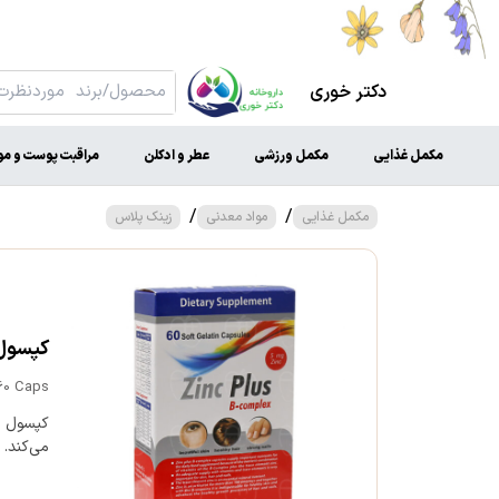
دکتر خوری
مکمل غذایی
مکمل ورزشی
عطر و ادکلن
مراقبت پوست و مو
/
/
مکمل غذایی
مواد معدنی
زینک پلاس
کپسول زی
60 Caps
می‌کند.