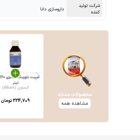
شرکت تولید
داروسازی دانا
کننده
ش
لیتر
الحاوی (Alhavi)
محصولات مشابه
224,709
تومان
مشاهده همه