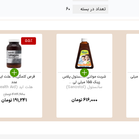
تعداد در بسته
۶۰
55
%
ربت نئوزینک الحاوی 120 میلی
شربت مولتی سانستول پلاس
زینک 155 میلی لی ...
عدد
سانستول (Sanostol)
هلث اید (Health Aid)
424,980
تومان
616,000
تومان
191,241
تومان