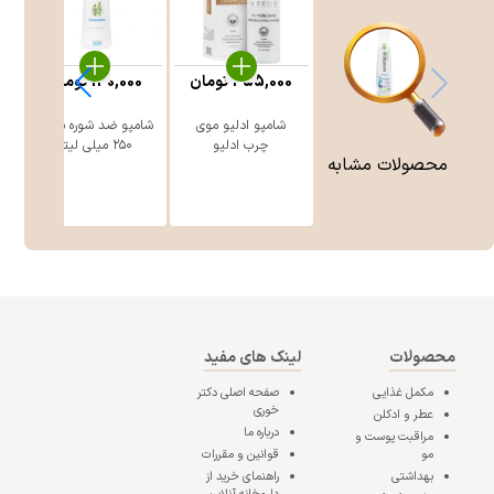
455,000
تومان
130,000
تومان
شامپو ادلیو موی
شامپو ضد شوره سینره
چرب ادلیو
۲۵۰ میلی لیتر
محصولات مشابه
محصولات
لینک های مفید
مکمل غذایی
صفحه اصلی
دکتر
خوری
عطر و ادکلن
درباره ما
مراقبت پوست و
مو
قوانین و مقررات
بهداشتی
راهنمای خرید از