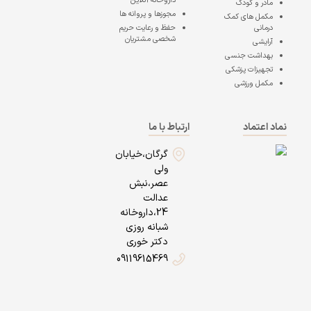
داروخانه آنلاین
مادر و کودک
مجوزها و پروانه ها
مکمل های کمک
درمانی
حفظ و رعایت حریم
شخصی مشتریان
آرایشی
بهداشت جنسی
تجهیزات پزشکی
مکمل ورزشی
نماد اعتماد
ارتباط با ما
گرگان،خیابان
ولی
عصر،نبش
عدالت
24،داروخانه
شبانه روزی
دکتر خوری
09119615469