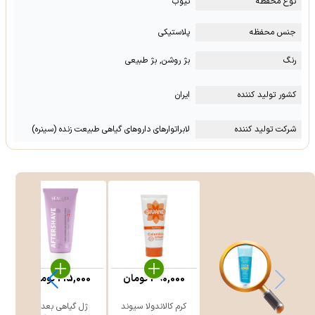
نوع محفظه
تیوب
جنس محفظه
پلاستیکی
رنگ
بژ روشن, بژ طبیعی
کشور تولید کننده
ایران
شرکت تولید کننده
لابراتوارهای داروهای گیاهی طبیعت زنده (سینره)
390,000
تومان
215,000
تومان
کرم کالاندولا سیوند
ژل گیاهی بعد از