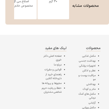
30 گرم
اصلاح سی گل
محصولات مشابه
مخصوص خانم ه ...
محصولات
لینک های مفید
مکمل غذایی
صفحه اصلی
دکتر
خوری
بهداشت جنسی
درباره ما
تجهیزات پزشکی
قوانین و مقررات
عطر و ادکلن
راهنمای خرید از
مراقبت پوست و
داروخانه آنلاین
مو
مجوزها و پروانه ها
بهداشتی
حفظ و رعایت حریم
مادر و کودک
شخصی مشتریان
مکمل های کمک
درمانی
آرایشی
مکمل ورزشی