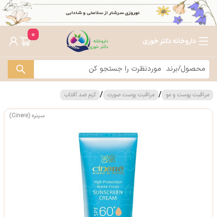
0
داروخانه دکتر خوری
/
/
مراقبت پوست و مو
مراقبت پوست صورت
کرم ضد آفتاب
سینره (Cinere)