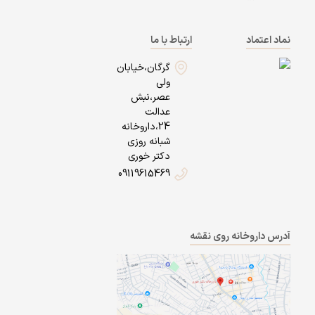
نماد اعتماد
ارتباط با ما
گرگان،خیابان
ولی
عصر،نبش
عدالت
24،داروخانه
شبانه روزی
دکتر خوری
09119615469
آدرس داروخانه روی نقشه