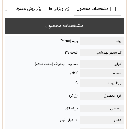
مشخصات محصول
ویژگی ها
روش مصرف
ه
مشخصات محصول
برند
پریم (Prime)
کد مجوز بهداشتی
۱۹۷۰۵/۵۶
کارایی
ضد پف, لیفتینگ (سفت کننده)
عصاره
کاکادو
ویتامین ها
C
فرم محصول
ژل کرم
رده سنی
بزرگسالان
مقدار
۲۰ میلی لیتر