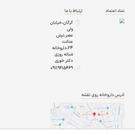
نماد اعتماد
ارتباط با ما
گرگان،خیابان
ولی
عصر،نبش
عدالت
24،داروخانه
شبانه روزی
دکتر خوری
09119615469
آدرس داروخانه روی نقشه