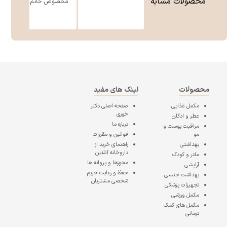
محصولات مشابه
مخصوص خانم ه ...
محصولات
لینک های مفید
مکمل غذایی
صفحه اصلی
دکتر
خوری
عطر و ادکلن
درباره ما
مراقبت پوست و
مو
قوانین و مقررات
بهداشتی
راهنمای خرید از
داروخانه آنلاین
مادر و کودک
مجوزها و پروانه ها
آرایشی
حفظ و رعایت حریم
بهداشت جنسی
شخصی مشتریان
تجهیزات پزشکی
مکمل ورزشی
مکمل های کمک
درمانی