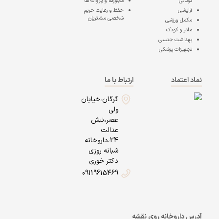
درمانی
مجوزها و پروانه ها
آرایشی
حفظ و رعایت حریم
شخصی مشتریان
مکمل ورزشی
مادر و کودک
بهداشت جنسی
تجهیزات پزشکی
نماد اعتماد
ارتباط با ما
گرگان،خیابان
ولی
عصر،نبش
عدالت
24،داروخانه
شبانه روزی
دکتر خوری
09119615469
آدرس داروخانه روی نقشه