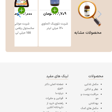
224,709
تومان
616,000
تومان
شربت نئوزینک الحاوی
شربت مولتی
ق
120 میلی لیتر
سانستول پلاس زینک
محصولات مشابه
155 میلی لی ...
محصولات
لینک های مفید
مکمل غذایی
صفحه اصلی
دکتر
خوری
عطر و ادکلن
درباره ما
مراقبت پوست و
مو
قوانین و مقررات
بهداشتی
راهنمای خرید از
داروخانه آنلاین
مکمل های کمک