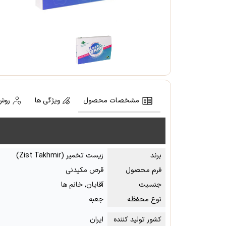
مشخصات محصول
ویژگی ها
روش
برند
زیست تخمیر (Zist Takhmir)
فرم محصول
قرص مکیدنی
جنسیت
آقایان, خانم ها
نوع محفظه
جعبه
کشور تولید کننده
ایران