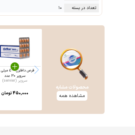
تعداد در بسته
۱۰
قرص دافلون 500 م
سرویر 30 عدد
سرویر (servier)
محصولات مشابه
450,000
تومان
مشاهده همه