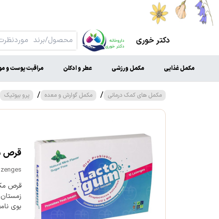
دکتر خوری
مکمل غذایی
مکمل ورزشی
عطر و ادکلن
مراقبت پوست و مو
/
/
مکمل های کمک درمانی
مکمل گوارش و معده
پرو بیوتیک
قرص مک
Lozenges
قرص مکید
زمستان 
بوی نام