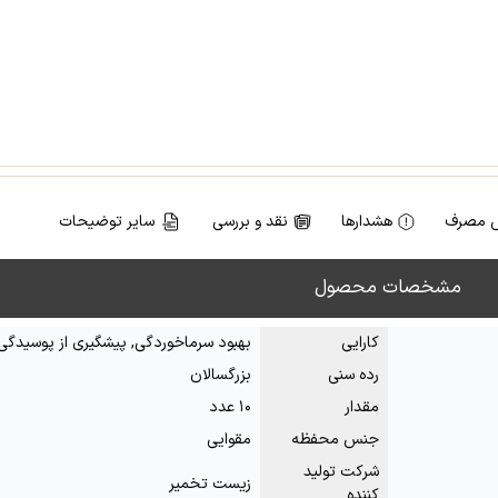
 مصرف
هشدارها
نقد و بررسی
سایر توضیحات
مشخصات محصول
کارایی
بهبود سرماخوردگی, پیشگیری از پوسیدگی
رده سنی
بزرگسالان
مقدار
۱۰ عدد
جنس محفظه
مقوایی
شرکت تولید
زیست تخمیر
کننده