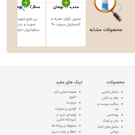
260,000
تومان
247,500
تومان
صابون گوگرد همراه با
پن مایع شوینده
ژ
کلیمبازول سیوند 90
صورت و بدن
محصولات مشابه
...
میکونازول دئود ...
محصولات
لینک های مفید
مکمل غذایی
صفحه اصلی
دکتر
خوری
عطر و ادکلن
درباره ما
مراقبت پوست و
مو
قوانین و مقررات
بهداشتی
راهنمای خرید از
داروخانه آنلاین
مادر و کودک
مجوزها و پروانه ها
مکمل های کمک
درمانی
حفظ و رعایت حریم