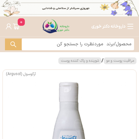
0
داروخانه دکتر خوری
/
مراقبت پوست و مو
شوینده و پاک کننده پوست
آرگوسول (Argusol)