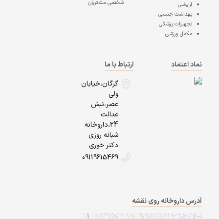
شخصی مشتریان
آرایشی
بهداشت جنسی
تجهیزات پزشکی
مکمل ورزشی
نماد اعتماد
ارتباط با ما
گرگان،خیابان
ولی
عصر،نبش
عدالت
24،داروخانه
شبانه روزی
دکتر خوری
09119615469
آدرس داروخانه روی نقشه