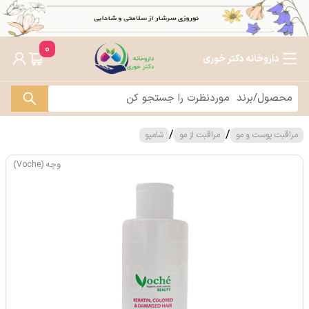
0
داروخانه دکتر خوری
/
/
مراقبت پوست و مو
مراقبت از مو
شامپو
وچه (Voche)