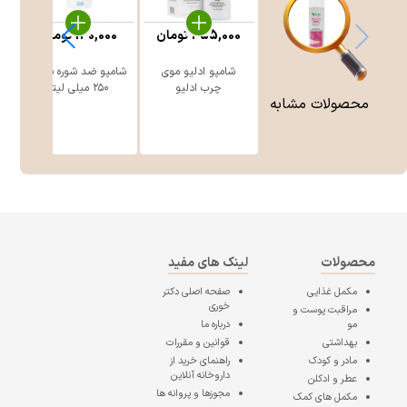
455,000
تومان
130,000
تومان
شامپو ادلیو موی
شامپو ضد شوره سینره
چرب ادلیو
۲۵۰ میلی لیتر
محصولات مشابه
محصولات
لینک های مفید
مکمل غذایی
صفحه اصلی
دکتر
خوری
مراقبت پوست و
مو
درباره ما
بهداشتی
قوانین و مقررات
مادر و کودک
راهنمای خرید از
داروخانه آنلاین
عطر و ادکلن
مجوزها و پروانه ها
مکمل های کمک