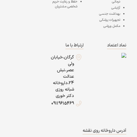
درمانی
حفظ و رعایت حریم
شخصی مشتریان
آرایشی
بهداشت جنسی
تجهیزات پزشکی
مکمل ورزشی
نماد اعتماد
ارتباط با ما
گرگان،خیابان
ولی
عصر،نبش
عدالت
24،داروخانه
شبانه روزی
دکتر خوری
09119615469
آدرس داروخانه روی نقشه