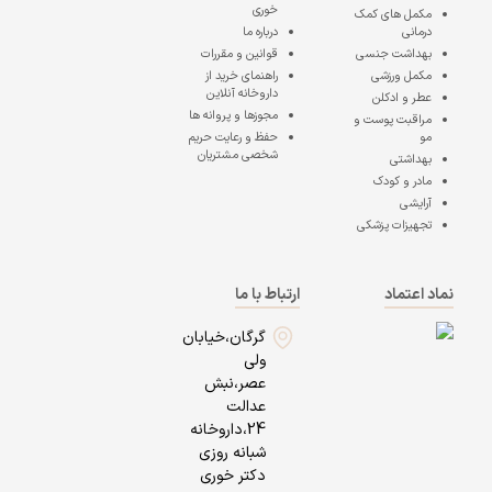
خوری
مکمل های کمک
درمانی
درباره ما
بهداشت جنسی
قوانین و مقررات
مکمل ورزشی
راهنمای خرید از
داروخانه آنلاین
عطر و ادکلن
مجوزها و پروانه ها
مراقبت پوست و
مو
حفظ و رعایت حریم
شخصی مشتریان
بهداشتی
مادر و کودک
آرایشی
تجهیزات پزشکی
نماد اعتماد
ارتباط با ما
گرگان،خیابان
ولی
عصر،نبش
عدالت
24،داروخانه
شبانه روزی
دکتر خوری