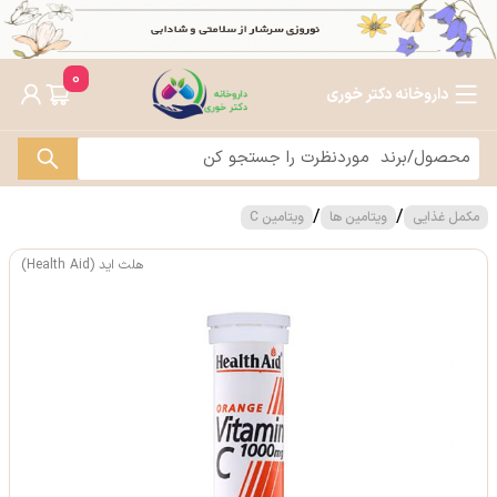
0
داروخانه دکتر خوری
/
/
مکمل غذایی
ویتامین ها
ویتامین C
هلث اید (Health Aid)