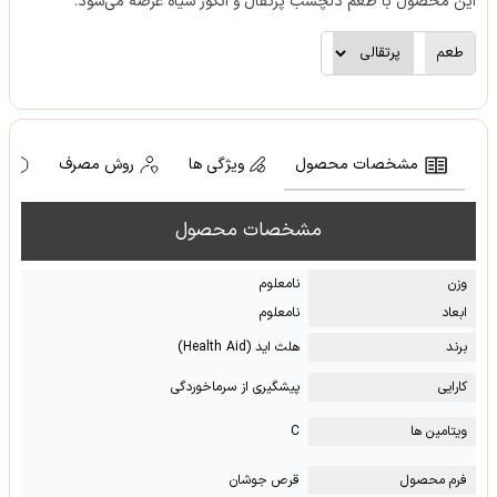
این محصول با طعم دلچسب پرتقال و انگور سیاه عرضه می‌شود.
طعم
مشخصات محصول
ویژگی ها
روش مصرف
ه
مشخصات محصول
وزن
نامعلوم
ابعاد
نامعلوم
برند
هلث اید (Health Aid)
کارایی
پیشگیری از سرماخوردگی
ویتامین ها
C
فرم محصول
قرص جوشان