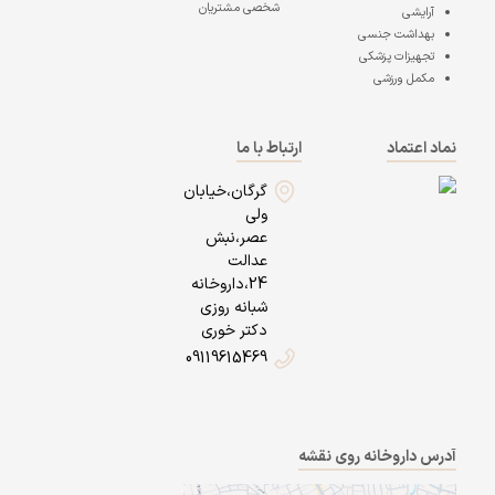
شخصی مشتریان
آرایشی
بهداشت جنسی
تجهیزات پزشکی
مکمل ورزشی
نماد اعتماد
ارتباط با ما
گرگان،خیابان
ولی
عصر،نبش
عدالت
24،داروخانه
شبانه روزی
دکتر خوری
09119615469
آدرس داروخانه روی نقشه