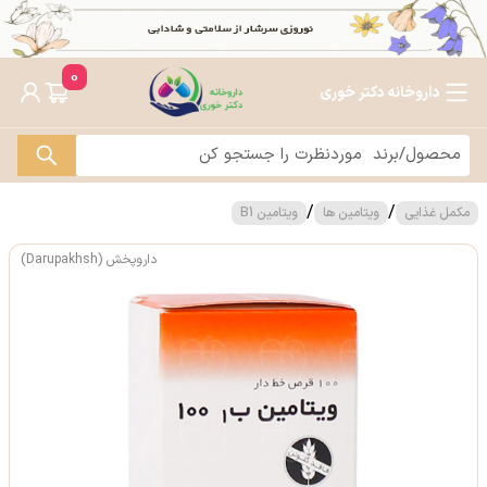
0
داروخانه دکتر خوری
/
/
مکمل غذایی
ویتامین ها
ویتامین B1
داروپخش (Darupakhsh)