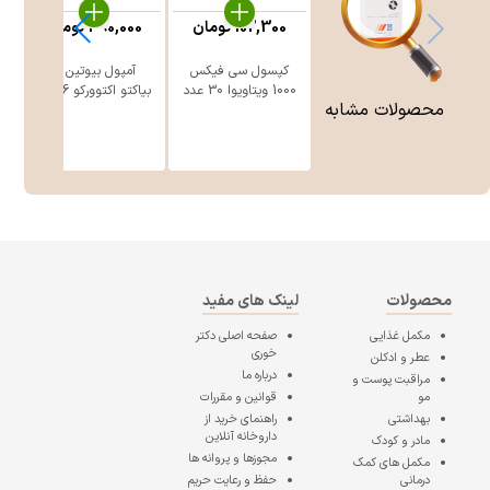
102,300
تومان
390,000
تومان
کپسول سی فیکس
آمپول بیوتین 5
1000 ویتاویوا 30 عدد
بیاکتو اکتوورکو 6 عدد
محصولات مشابه
محصولات
لینک های مفید
مکمل غذایی
صفحه اصلی
دکتر
خوری
عطر و ادکلن
درباره ما
مراقبت پوست و
مو
قوانین و مقررات
بهداشتی
راهنمای خرید از
داروخانه آنلاین
مادر و کودک
مجوزها و پروانه ها
مکمل های کمک
درمانی
حفظ و رعایت حریم