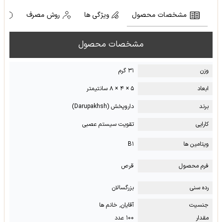
مشخصات محصول
ویژگی ها
روش مصرف
ه
مشخصات محصول
وزن
۳۱ گرم
ابعاد
۵ × ۴ × ۸ سانتیمتر
برند
داروپخش (Darupakhsh)
کارایی
تقویت سیستم عصبی
ویتامین ها
B۱
فرم محصول
قرص
رده سنی
بزرگسالان
جنسیت
آقایان, خانم ها
مقدار
۱۰۰ عدد