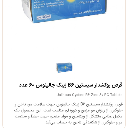
قرص روکشدار سیستین B6 زینک جالینوس 60 عدد
Jalinous Cystine B6 Zinc 60 F.C.Tablets
قرص روکشدار سیستین B۶ زینک جالینوس جهت سلامت مو، ناخن و
جلوگیری از ریزش مو مزمن و دوره ای مناسب است. این محصول یک
مکمل غذایی متشکل از ویتامین و مواد مغذی جهت حفظ و سلامت
مو و جلوگیری از شکنندگی ناخن به حساب می‌آید.