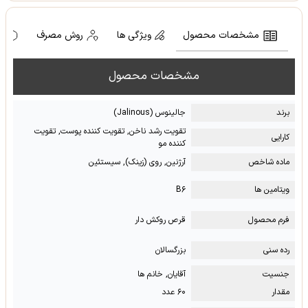
مشخصات محصول
ویژگی ها
روش مصرف
ه
مشخصات محصول
برند
جالینوس (Jalinous)
تقویت رشد ناخن, تقویت کننده پوست, تقویت
کارایی
کننده مو
ماده شاخص
آرژنین, روی (زینک), سیستئین
ویتامین ها
B۶
فرم محصول
قرص روکش دار
رده سنی
بزرگسالان
جنسیت
آقایان, خانم ها
مقدار
۶۰ عدد