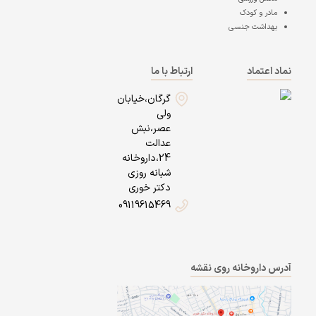
مادر و کودک
بهداشت جنسی
نماد اعتماد
ارتباط با ما
گرگان،خیابان
ولی
عصر،نبش
عدالت
24،داروخانه
شبانه روزی
دکتر خوری
09119615469
آدرس داروخانه روی نقشه