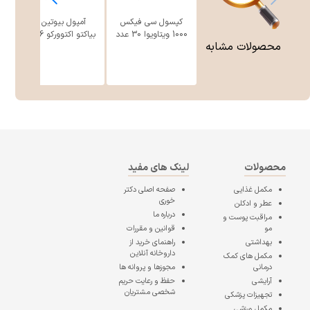
کپسول سی فیکس
آمپول بیوتین 5
1000 ویتاویوا 30 عدد
بیاکتو اکتوورکو 6 عدد
محصولات مشابه
محصولات
لینک های مفید
مکمل غذایی
صفحه اصلی
دکتر
خوری
عطر و ادکلن
درباره ما
مراقبت پوست و
مو
قوانین و مقررات
بهداشتی
راهنمای خرید از
داروخانه آنلاین
مکمل های کمک
درمانی
مجوزها و پروانه ها
آرایشی
حفظ و رعایت حریم
شخصی مشتریان
تجهیزات پزشکی
مکمل ورزشی