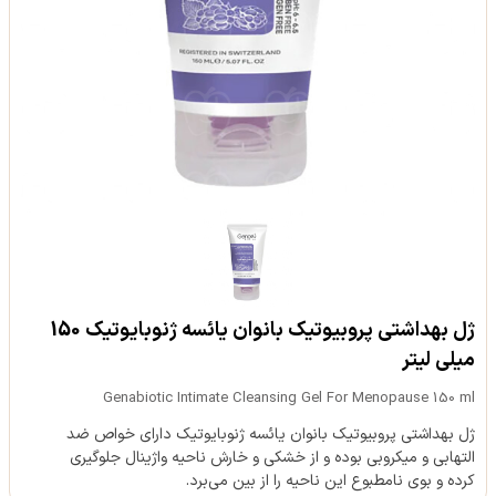
ژل بهداشتی پروبیوتیک بانوان یائسه ژنوبایوتیک 150
میلی لیتر
Genabiotic Intimate Cleansing Gel For Menopause 150 ml
ژل بهداشتی پروبیوتیک بانوان یائسه ژنوبایوتیک دارای خواص ضد
التهابی و میکروبی بوده و از خشکی و خارش ناحیه واژینال جلوگیری
کرده و بوی نامطبوع این ناحیه را از بین می‌برد.