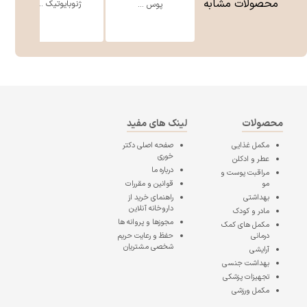
محصولات مشابه
ژنوبایوتیک ...
پوس ...
محصولات
لینک های مفید
مکمل غذایی
صفحه اصلی
دکتر
خوری
عطر و ادکلن
درباره ما
مراقبت پوست و
مو
قوانین و مقررات
بهداشتی
راهنمای خرید از
داروخانه آنلاین
مادر و کودک
مجوزها و پروانه ها
مکمل های کمک
درمانی
حفظ و رعایت حریم
شخصی مشتریان
آرایشی
بهداشت جنسی
تجهیزات پزشکی
مکمل ورزشی