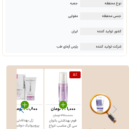
نوع محفظه
جعبه
جنس محفظه
مقوایی
کشور تولید کننده
ایران
شرکت تولید کننده
پارس آزمای طب
5
%
361,000
تومان
198,800
تومان
380,000
تومان
ژل بهداشتی
ن
فوم بهداشتی بانوان
پروبیوتیک دوشیزگان
سی گل مناسب انواع