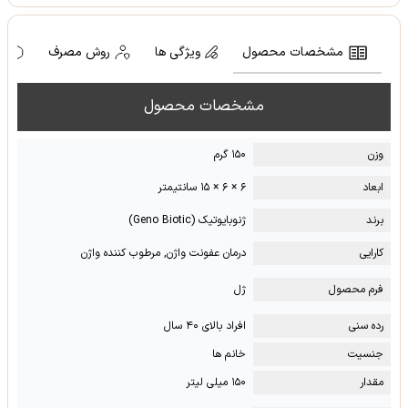
مشخصات محصول
ویژگی ها
روش مصرف
ه
مشخصات محصول
وزن
۱۵۰ گرم
ابعاد
۶ × ۶ × ۱۵ سانتیمتر
برند
ژنوبایوتیک (Geno Biotic)
کارایی
درمان عفونت واژن, مرطوب کننده واژن
فرم محصول
ژل
رده سنی
افراد بالای ۴۰ سال
جنسیت
خانم ها
مقدار
۱۵۰ میلی لیتر