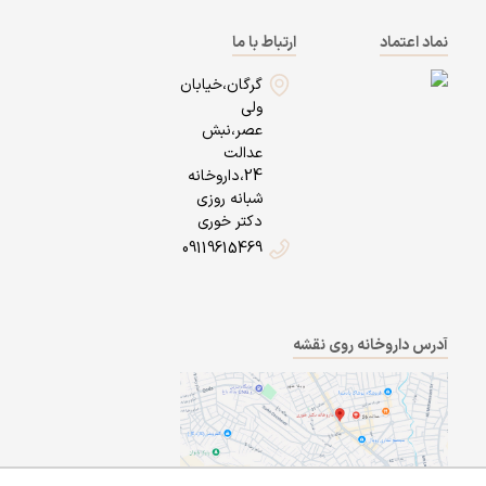
نماد اعتماد
ارتباط با ما
گرگان،خیابان
ولی
عصر،نبش
عدالت
24،داروخانه
شبانه روزی
دکتر خوری
09119615469
آدرس داروخانه روی نقشه