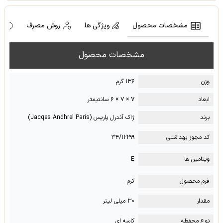
مشخصات محصول
ویژگی ها
روش مصرف
ه
مشخصات محصول
وزن
۱۳۶ گرم
ابعاد
۷ × ۷ × ۶ سانتیمتر
برند
ژاک آندرل پاریس (Jacqes Andhrel Paris)
کد مجوز بهداشتی
۳۴/۱۲۲۹۹
ویتامین ها
E
فرم محصول
کرم
مقدار
۳۰ میلی لیتر
نوع محفظه
کاسه ای