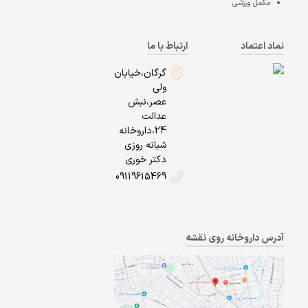
مکمل ورزشی
نماد اعتماد
ارتباط با ما
گرگان،خیابان
ولی
عصر،نبش
عدالت
24،داروخانه
شبانه روزی
دکتر خوری
09119615469
آدرس داروخانه روی نقشه