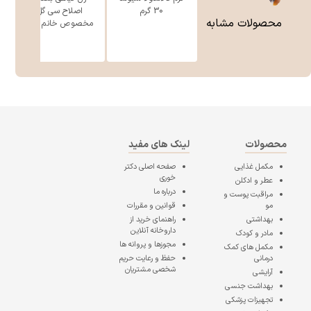
30 گرم
اصلاح سی گل
محصولات مشابه
مخصوص خانم ه ...
محصولات
لینک های مفید
مکمل غذایی
صفحه اصلی
دکتر
خوری
عطر و ادکلن
درباره ما
مراقبت پوست و
مو
قوانین و مقررات
بهداشتی
راهنمای خرید از
داروخانه آنلاین
مادر و کودک
مجوزها و پروانه ها
مکمل های کمک
درمانی
حفظ و رعایت حریم
شخصی مشتریان
آرایشی
بهداشت جنسی
تجهیزات پزشکی