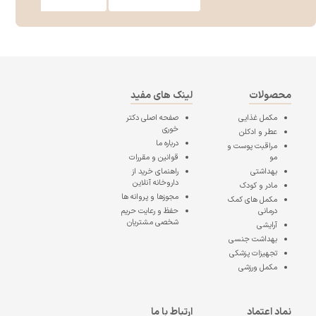
محصولات
لینک های مفید
مکمل غذایی
صفحه اصلی
دکتر
خوری
عطر و ادکلن
درباره ما
مراقبت پوست و
مو
قوانین و مقررات
بهداشتی
راهنمای خرید از
داروخانه آنلاین
مادر و کودک
مجوزها و پروانه ها
مکمل های کمک
درمانی
حفظ و رعایت حریم
شخصی مشتریان
آرایشی
بهداشت جنسی
تجهیزات پزشکی
مکمل ورزشی
نماد اعتماد
ارتباط با ما