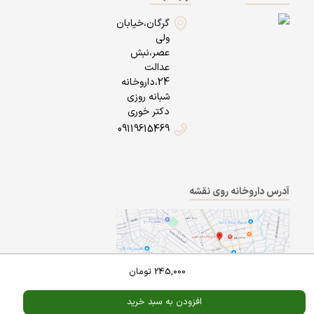
گرگان،خیابان
ولی
عصر،نبش
عدالت
24،داروخانه
شبانه روزی
دکتر خوری
09119615469
آدرس داروخانه روی نقشه
245,000
تومان
افزودن به سبد خرید