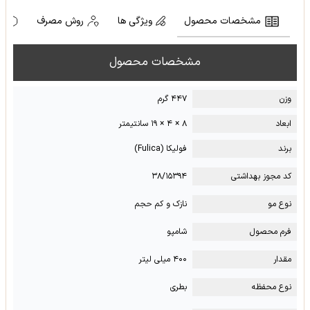
مشخصات محصول
ویژگی ها
روش مصرف
ه
مشخصات محصول
وزن
۴۴۷ گرم
ابعاد
۸ × ۴ × ۱۹ سانتیمتر
برند
فولیکا (Fulica)
کد مجوز بهداشتی
۳۸/۱۵۳۹۴
نوع مو
نازک و کم حجم
فرم محصول
شامپو
مقدار
۴۰۰ میلی لیتر
نوع محفظه
بطری