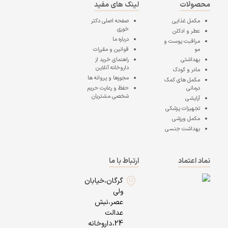
محصولات
لینک های مفید
مکمل غذایی
صفحه اصلی
دکتر
خوری
عطر و ادکلن
درباره ما
مراقبت پوست و
مو
قوانین و مقررات
بهداشتی
راهنمای خرید از
داروخانه آنلاین
مادر و کودک
مجوزها و پروانه ها
مکمل های کمک
درمانی
حفظ و رعایت حریم
شخصی مشتریان
آرایشی
تجهیزات پزشکی
مکمل ورزشی
بهداشت جنسی
نماد اعتماد
ارتباط با ما
گرگان،خیابان
ولی
عصر،نبش
عدالت
24،داروخانه